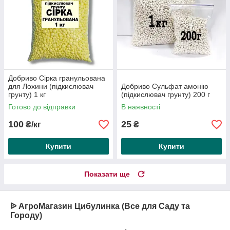
Добриво Сірка гранульована
для Лохини (підкислювач
Добриво Сульфат амонію
грунту) 1 кг
(підкислювач грунту) 200 г
Готово до відправки
В наявності
100
25
₴/кг
₴
Купити
Купити
Показати ще
ᐉ АгроМагазин Цибулинка (Все для Саду та
Городу)