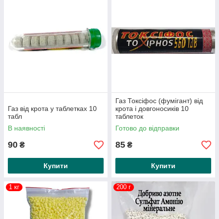
Газ Токсіфос (фумігант) від
Газ від крота у таблетках 10
крота і довгоносиків 10
табл
таблеток
В наявності
Готово до відправки
90
85
₴
₴
Купити
Купити
1 кг
200 г