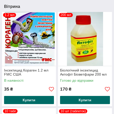
Вітрина
1.2 мл
200 мл
Інсектицид Кораген 1.2 мл
Біологічний інсектицид
FMC США
Актофіт Біоветфарм 200 мл
В наявності
Готово до відправки
35
170
₴
₴
Купити
Купити
10 табл
10 шт (таблеток)