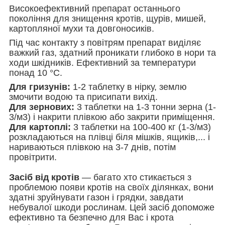
Високоефективний препарат останнього
покоління для знищення кротів, щурів, мишей,
картопляної мухи та довгоносиків.
Під час контакту з повітрям препарат виділяє
важкий газ, здатний проникати глибоко в нори та
ходи шкідників. Ефективний за температури
понад 10 °C.
Для гризунів:
1-2 таблетку в нірку, землю
змочити водою та присипати вихід.
Для зернових:
3 таблетки на 1-3 тонни зерна (1-
3/м3) і накрити плівкою або закрити приміщення.
Для картоплі:
3 таблетки на 100-400 кг (1-3/м3)
розкладаються на плівці біля мішків, ящиків,... і
нариваються плівкою на 3-7 днів, потім
провітрити.
Засіб від кротів
— багато хто стикається з
проблемою появи кротів на своїх ділянках, вони
здатні зруйнувати газон і грядки, завдати
небувалої шкоди рослинам. Цей засіб допоможе
ефективно та безпечно для Вас і крота