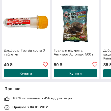
Дакфосал Газ від крота 3
Гранули від крота
Добр
таблетки
Антикрот Agromaxi 500 г
шкід
Квіт
Гіле
40
50
85
₴
₴
Купити
Купити
Про нас
100% позитивних з 456 відгуків за рік
Працює з 04.01.2012