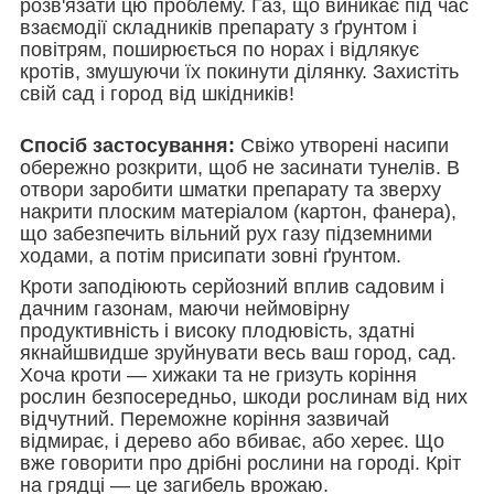
розв'язати цю проблему. Газ, що виникає під час
взаємодії складників препарату з ґрунтом і
повітрям, поширюється по норах і відлякує
кротів, змушуючи їх покинути ділянку. Захистіть
свій сад і город від шкідників!
Спосіб застосування:
Свіжо утворені насипи
обережно розкрити, щоб не засинати тунелів. В
отвори заробити шматки препарату та зверху
накрити плоским матеріалом (картон, фанера),
що забезпечить вільний рух газу підземними
ходами, а потім присипати зовні ґрунтом.
Кроти заподіюють серйозний вплив садовим і
дачним газонам, маючи неймовірну
продуктивність і високу плодювість, здатні
якнайшвидше зруйнувати весь ваш город, сад.
Хоча кроти — хижаки та не гризуть коріння
рослин безпосередньо, шкоди рослинам від них
відчутний. Переможне коріння зазвичай
відмирає, і дерево або вбиває, або хереє. Що
вже говорити про дрібні рослини на городі. Кріт
на грядці — це загибель врожаю.