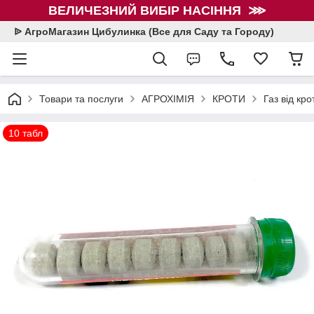
ВЕЛИЧЕЗНИЙ ВИБІР НАСІННЯ ⋙
ᐉ АгроМагазин Цибулинка (Все для Саду та Городу)
Товари та послуги
АГРОХІМІЯ
КРОТИ
Газ від кро
10 табл