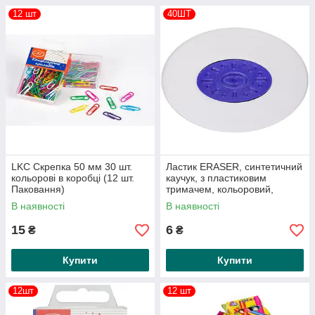
12 шт
40ШТ
LKC Скрепка 50 мм 30 шт.
Ластик ERASER, синтетичний
кольорові в коробці (12 шт.
каучук, з пластиковим
Паковання)
тримачем, кольоровий,
овальний, розмір 40 мм
В наявності
В наявності
15
6
₴
₴
Купити
Купити
12шт
12 шт