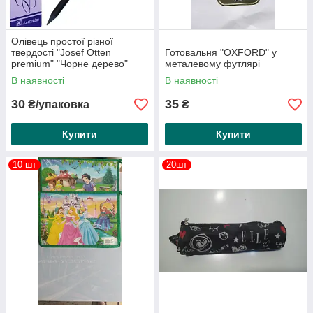
Олівець простої різної
твердості "Josef Otten
Готовальня "OXFORD" у
premium" "Чорне дерево"
металевому футлярі
(Упаковка 12 шт.)
В наявності
В наявності
30
35
₴/упаковка
₴
Купити
Купити
10 шт
20шт