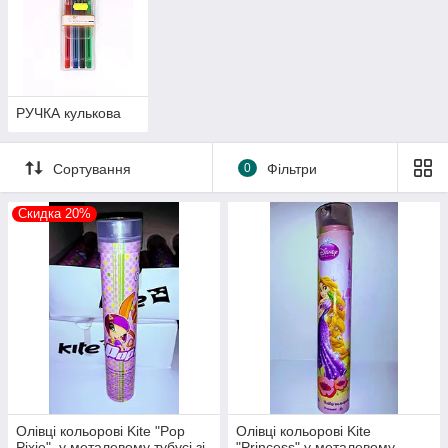
РУЧКА кулькова
Сортування
0
Фільтри
Скидка 20%
Олівці кольорові Kite "Pop
Олівці кольорові Kite
Pixie", у металевому тубусі зі
"Princess" у металевому