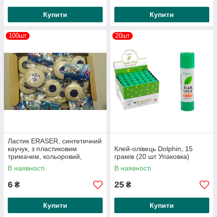
Купити
Купити
100шт
20шт
Ластик ERASER, синтетичний
каучук, з пластиковим
Клей-олівець Dolphin, 15
тримачем, кольоровий,
грамів (20 шт Упаковка)
овальний, розмір 40 мм
В наявності
В наявності
6
25
₴
₴
Купити
Купити