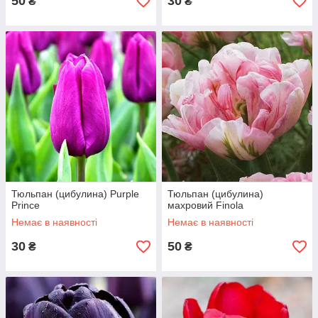
50
30
₴
₴
Тюльпан (цибулина) Purple
Тюльпан (цибулина)
Prince
махровий Finola
Немає в наявності
Немає в наявності
30
50
₴
₴