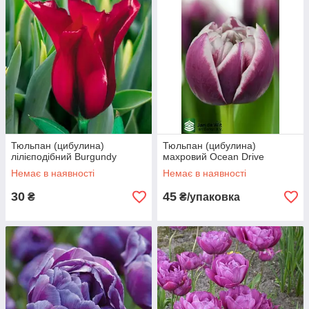
Тюльпан (цибулина)
Тюльпан (цибулина)
лілієподібний Burgundy
махровий Ocean Drive
Немає в наявності
Немає в наявності
30
45
₴
₴/упаковка