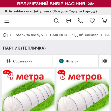
ВЕЛИЧЕЗНИЙ ВИБІР НАСІННЯ ⋙
ᐉ АгроМагазин Цибулинка (Все для Саду та Городу)
Товари та послуги
САДОВО-ГОРОДНІЙ інвентар
ПА
ПАРНИК (ТЕПЛИЧКА)
Сортування
0
Фільтри
4 м
6 м