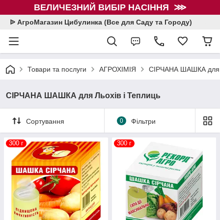
ВЕЛИЧЕЗНИЙ ВИБІР НАСІННЯ ⋙
ᐉ АгроМагазин Цибулинка (Все для Саду та Городу)
Товари та послуги
АГРОХІМІЯ
СІРЧАНА ШАШКА для Л
СІРЧАНА ШАШКА для Льохів і Теплиць
Сортування
0
Фільтри
300 г
300 г