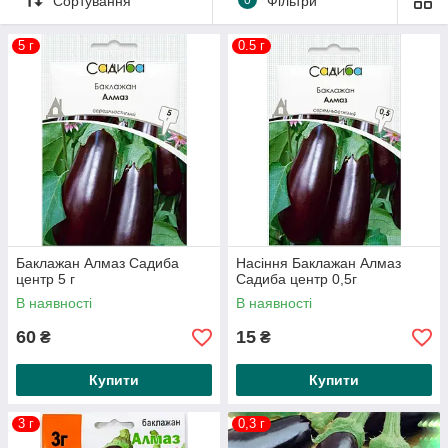
Сортування
Фільтри
5 г
0.5 г
Баклажан Алмаз Садиба
Насіння Баклажан Алмаз
центр 5 г
Садиба центр 0,5г
В наявності
В наявності
60
15
₴
₴
Купити
Купити
3 г
0,3 г