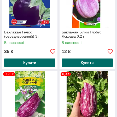
Баклажан Геліос
Баклажан Білий Глобус
(середньоранній) 3 г
Яскрава 0.2 г
В наявності
В наявності
35
12
₴
₴
Купити
Купити
0,25 г
0,3 г