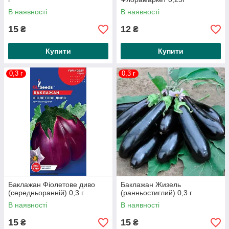
В наявності
В наявності
15
12
₴
₴
Купити
Купити
0,3 г
0,3 г
Баклажан Фіолетове диво
Баклажан Жизель
(середньоранній) 0,3 г
(ранньостиглий) 0,3 г
В наявності
В наявності
15
15
₴
₴