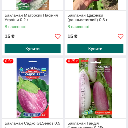
Баклажан Матросик Насіння
Баклажан Цаконіки
України 0.2 г
(ранньостиглий) 0,3 г
В наявності
В наявності
15
15
₴
₴
Купити
Купити
0.5г
0.25 г
Баклажан Садко GLSeeds 0.5
Баклажан Гандія
г
Флорамаркет 0,25г