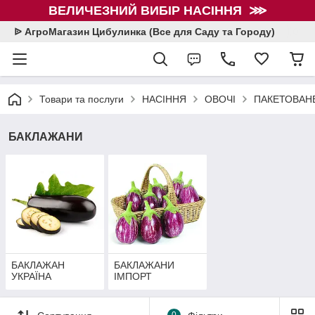
ВЕЛИЧЕЗНИЙ ВИБІР НАСІННЯ ⋙
ᐉ АгроМагазин Цибулинка (Все для Саду та Городу)
Товари та послуги
НАСІННЯ
ОВОЧІ
ПАКЕТОВАНЕ
БАКЛАЖАНИ
БАКЛАЖАН
БАКЛАЖАНИ
УКРАЇНА
ІМПОРТ
0