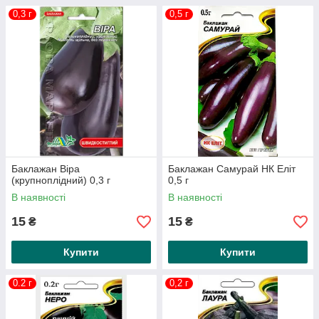
0,3 г
0,5 г
Баклажан Віра
Баклажан Самурай НК Еліт
(крупноплідний) 0,3 г
0,5 г
В наявності
В наявності
15
15
₴
₴
Купити
Купити
0.2 г
0,2 г