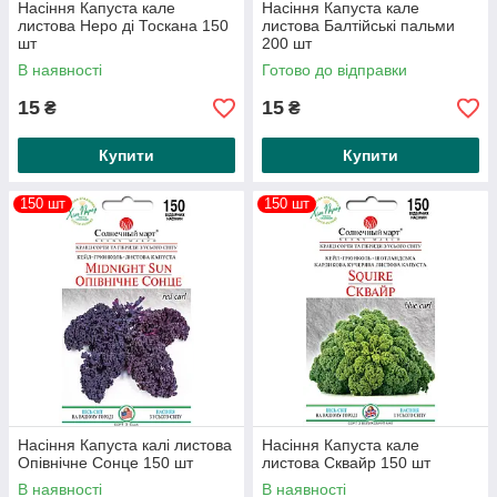
Насіння Капуста кале
Насіння Капуста кале
листова Неро ді Тоскана 150
листова Балтійські пальми
шт
200 шт
В наявності
Готово до відправки
15
15
₴
₴
Купити
Купити
150 шт
150 шт
Насіння Капуста калі листова
Насіння Капуста кале
Опівнічне Сонце 150 шт
листова Сквайр 150 шт
В наявності
В наявності