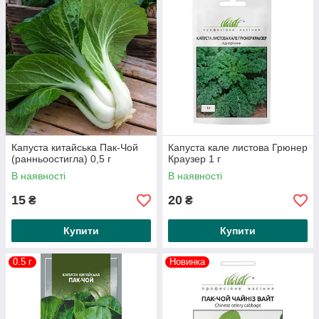
Капуста китайська Пак-Чой
Капуста кале листова Грюнер
(ранньоостигла) 0,5 г
Краузер 1 г
В наявності
В наявності
15
20
₴
₴
Купити
Купити
0.5 г
Новинка