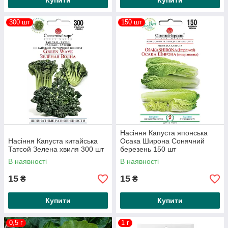
Купити
Купити
300 шт
150 шт
Насіння Капуста японська
Насіння Капуста китайська
Осака Широна Сонячний
Татсой Зелена хвиля 300 шт
березень 150 шт
В наявності
В наявності
15
15
₴
₴
Купити
Купити
0,5 г
1 г