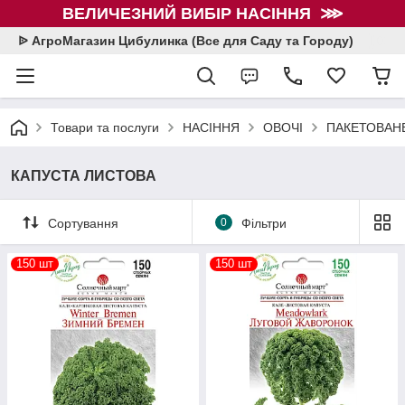
ВЕЛИЧЕЗНИЙ ВИБІР НАСІННЯ ⋙
ᐉ АгроМагазин Цибулинка (Все для Саду та Городу)
Товари та послуги
НАСІННЯ
ОВОЧІ
ПАКЕТОВАНЕ
КАПУСТА ЛИСТОВА
Сортування
0
Фільтри
150 шт
150 шт