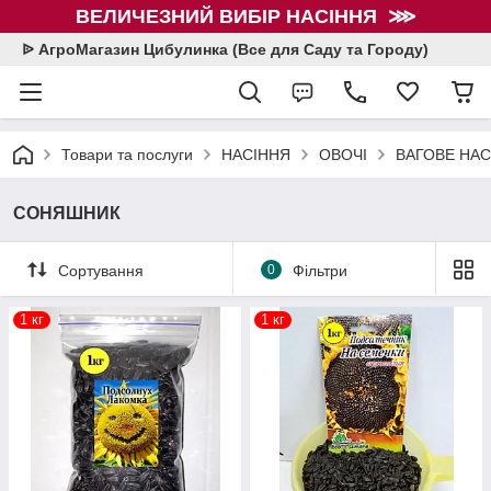
ВЕЛИЧЕЗНИЙ ВИБІР НАСІННЯ ⋙
ᐉ АгроМагазин Цибулинка (Все для Саду та Городу)
Товари та послуги
НАСІННЯ
ОВОЧІ
ВАГОВЕ НАСІ
СОНЯШНИК
Сортування
0
Фільтри
1 кг
1 кг