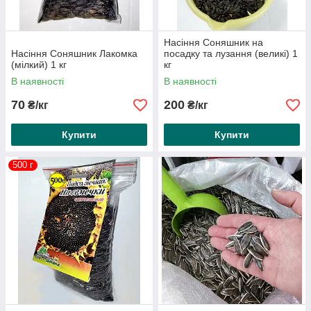
Насіння Соняшник на
Насіння Соняшник Лакомка
посадку та лузання (великі) 1
(мілкий) 1 кг
кг
В наявності
В наявності
70
200
₴/кг
₴/кг
Купити
Купити
500 г