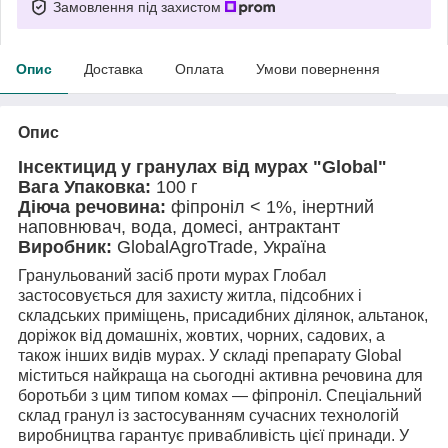
Замовлення під захистом
Опис
Доставка
Оплата
Умови повернення
Опис
Інсектицид у гранулах від мурах "Global"
Вага Упаковка:
100 г
Діюча речовина:
фіпроніл < 1%, інертний
наповнювач, вода, домесі, антрактант
Виробник:
GlobalAgroTrade, Україна
Гранульований засіб проти мурах Глобал
застосовується для захисту житла, підсобних і
складських приміщень, присадибних ділянок, альтанок,
доріжок від домашніх, жовтих, чорних, садових, а
також інших видів мурах. У складі препарату Global
міститься найкраща на сьогодні активна речовина для
боротьби з цим типом комах — фіпроніл. Спеціальний
склад гранул із застосуванням сучасних технологій
виробництва гарантує привабливість цієї принади. У