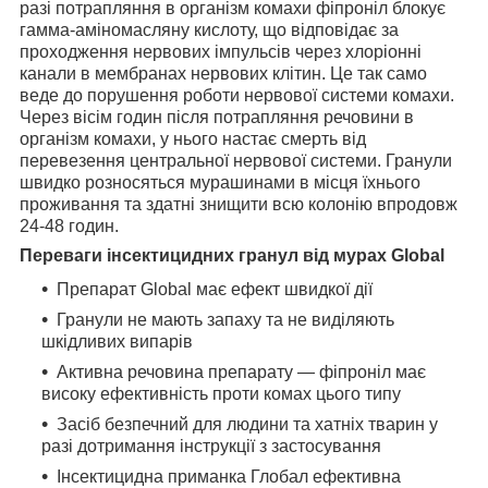
разі потрапляння в організм комахи фіпроніл блокує
гамма-аміномасляну кислоту, що відповідає за
проходження нервових імпульсів через хлоріонні
канали в мембранах нервових клітин. Це так само
веде до порушення роботи нервової системи комахи.
Через вісім годин після потрапляння речовини в
організм комахи, у нього настає смерть від
перевезення центральної нервової системи. Гранули
швидко розносяться мурашинами в місця їхнього
проживання та здатні знищити всю колонію впродовж
24-48 годин.
Переваги інсектицидних гранул від мурах Global
Препарат Global має ефект швидкої дії
Гранули не мають запаху та не виділяють
шкідливих випарів
Активна речовина препарату — фіпроніл має
високу ефективність проти комах цього типу
Засіб безпечний для людини та хатніх тварин у
разі дотримання інструкції з застосування
Інсектицидна приманка Глобал ефективна