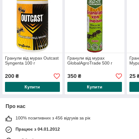
Гранули від мурах Outcast
Гранули від мурах
Гран
Syngenta 100 г
GlobalAgroTrade 500 г
Мура
200
350
25
₴
₴
Купити
Купити
Про нас
100% позитивних з 456 відгуків за рік
Працює з 04.01.2012