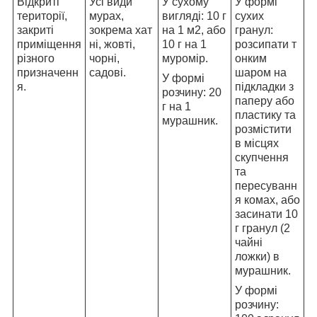
Відкриті
Усі види
У сухому
У формі
території,
мурах,
вигляді: 10 г
сухих
закриті
зокрема хат
на 1 м2, або
гранул:
приміщення
ні, жовті,
10 г на 1
розсипати т
різного
чорні,
муромір.
онким
призначенн
садові.
шаром на
У формі
я.
підкладки з
розчину: 20
паперу або
г на 1
пластику та
мурашник.
розмістити
в місцях
скупчення
та
пересуванн
я комах, або
засинати 10
г гранул (2
чайні
ложки) в
мурашник.
У формі
розчину: