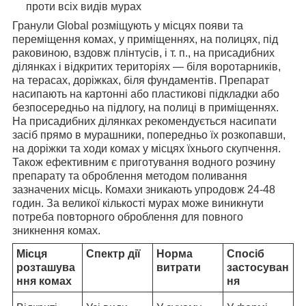
проти всіх видів мурах
Гранули Global розміщують у місцях появи та
переміщення комах, у приміщеннях, на полицях, під
раковиною, вздовж плінтусів, і т. п., на присадибних
ділянках і відкритих територіях — біля воротарників,
на терасах, доріжках, біля фундаментів. Препарат
насипають на картонні або пластикові підкладки або
безпосередньо на підлогу, на полиці в приміщеннях.
На присадибних ділянках рекомендується насипати
засіб прямо в мурашники, попередньо їх розкопавши,
на доріжки та ходи комах у місцях їхнього скупчення.
Також ефективним є приготування водного розчину
препарату та оброблення методом поливання
зазначених місць. Комахи зникають упродовж 24-48
годин. За великої кількості мурах може виникнути
потреба повторного оброблення для повного
зникнення комах.
Місця
Спектр дії
Норма
Спосіб
розташува
витрати
застосуван
ння комах
ня