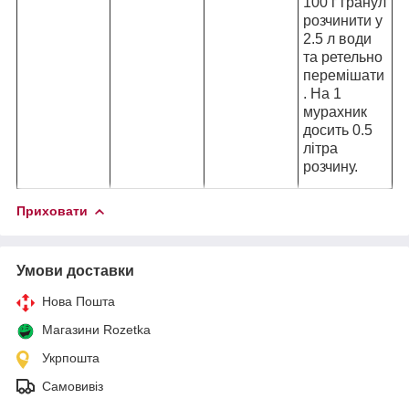
100 г гранул
розчинити у
2.5 л води
та ретельно
перемішати
. На 1
мурахник
досить 0.5
літра
розчину.
Приховати
Умови доставки
Нова Пошта
Магазини Rozetka
Укрпошта
Самовивіз