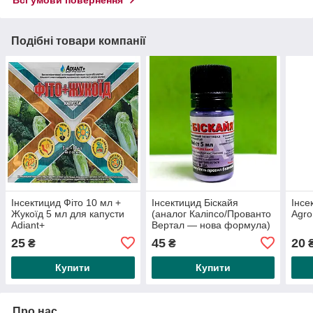
Всі умови повернення
Подібні товари компанії
Інсектицид Фіто 10 мл +
Інсектицид Біскайя
Інсе
Жукоїд 5 мл для капусти
(аналог Каліпсо/Прованто
Agro
Adiant+
Вертал — нова формула)
5 мл
25
45
20
₴
₴
Купити
Купити
Про нас