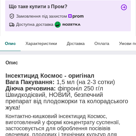
Що таке купити з Пром?
Замовлення під захистом
Доступна доставка
Опис
Характеристики
Доставка
Оплата
Умови п
Опис
Інсектицид Космос - оригінал
Вага Пакування:
1,5 мл (на 2-3 сотки)
Діюча речовина:
фіпроніл 250 г/л
Швидкодієвий, НОВИЙ, безпечний
препарат від плодожорки та колорадського
жука!
Контактно-кишковий інсектицид Космос,
виготовлений у формі концентрату суспензії,
застосовується для оброблення посівівів
овочевих, плодових і технічних культур для