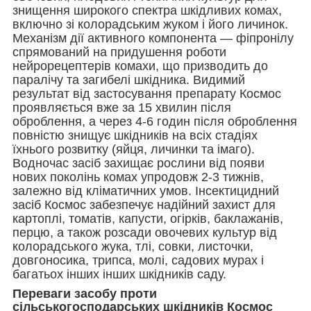
знищення широкого спектра шкідливих комах,
включно зі колорадським жуком і його личинок.
Механізм дії активного компонента — фіпронілу
спрямований на придушення роботи
нейрорецептерів комахи, що призводить до
паралічу та загибелі шкідника. Видимий
результат від застосування препарату Космос
проявляється вже за 15 хвилин після
оброблення, а через 4-6 годин після оброблення
повністю знищує шкідників на всіх стадіях
їхнього розвитку (яйця, личинки та імаго).
Водночас засіб захищає рослини від появи
нових поколінь комах упродовж 2-3 тижнів,
залежно від кліматичних умов. Інсектицидний
засіб Космос забезпечує надійний захист для
картоплі, томатів, капусти, огірків, баклажанів,
перцю, а також розсади овочевих культур від
колорадського жука, тлі, совки, листочки,
довгоносика, трипса, молі, садових мурах і
багатьох інших інших шкідників саду.
Переваги засобу проти
сільськогосподарських шкідників Космос