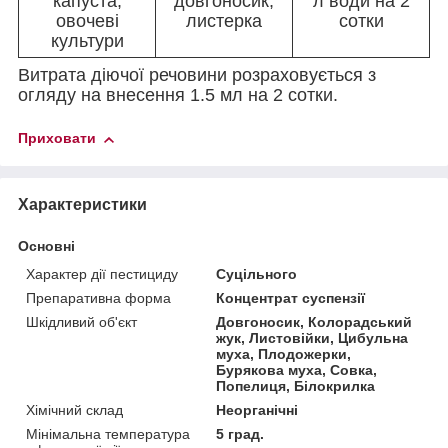
капуста,
довгоносик,
л води на 2
овочеві
листерка
сотки
культури
Витрата діючої речовини розраховується з
огляду на внесення 1.5 мл на 2 сотки.
Приховати
Характеристики
Основні
Характер дії пестициду
Суцільного
Препаративна форма
Концентрат суспензії
Шкідливий об'єкт
Довгоносик, Колорадський
жук, Листовійки, Цибульна
муха, Плодожерки,
Бурякова муха, Совка,
Попелиця, Білокрилка
Хімічний склад
Неорганічні
Мінімальна температура
5 град.