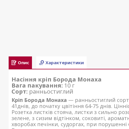
Опис
Характеристики
Насіння кріп Борода Монаха
Вага пакування:
10 г
Сорт:
ранньостиглий
Кріп Борода Монаха
— ранньостиглий сорт. П
41днів, до початку цвітіння 64-75 днів. Цінн
Розетка листків стояча, листки з сильно р
зелене, з сизим відтінком, соковиті, аромат
хворобах печінки, судоргах, при порушенні 