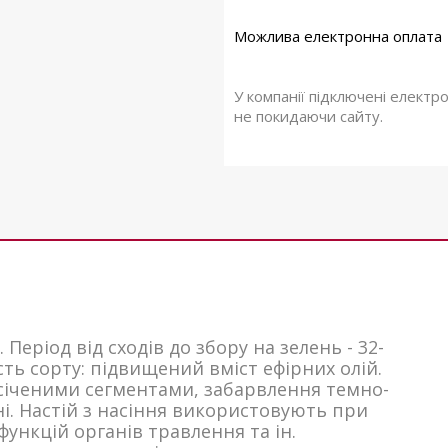
У компанії підключені електр
не покидаючи сайту.
еріод від сходів до збору на зелень - 32-
ість сорту: підвищений вміст ефірних олій.
озсіченими сегментами, забарвлення темно-
ні. Настій з насіння використовують при
функцій органів травлення та ін.