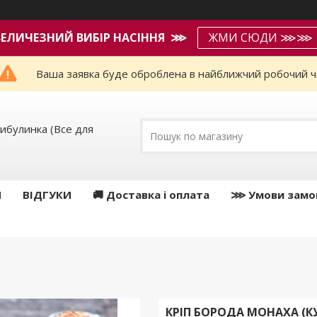
ВЕЛИЧЕЗНИЙ ВИБІР НАСІННЯ ⋙
ЖМИ СЮДИ ⋙⋙
Ваша заявка буде оброблена в найближчий робочий ч
ибулинка (Все для
И
ВІДГУКИ
🚚 Доставка і оплата
⋙ Умови замо
КРІП БОРОДА МОНАХА (К