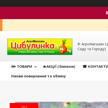
ᐉ АгроМагазин Ц
Саду та Городу)
⋙ ТОВАРИ
🔥АКЦІЇ (Знижки)
☎ КОНТАКТ
Умови повернення та обміну
10 г