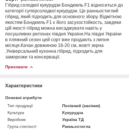
Гібрид солодкої кукурудзи Бондюель F1 відноситься до
категорії суперсолодкої кукурудзи. Це ранньостиглий
гібрид, який підходить для основного збору. Відмітною
якостям Бондюель F1 є його засухостойкость, завдяки
цій якості гібрид можна висаджувати навіть у
посушливих регіонах півдня України.На півдні України
в пляжний сезон цей сорт вже продають з липня
місяця.Качан довжиною 16-20 см, жовті зерна
.Універсальний кухонна гібрид, підходить для
заморозки та консервації.
Приховати
Характеристики
Основні атрибути
Тип продукції
Посівний (насіння)
Культура
Кукурудза
Виробник
Україна ТД
Група стиглості
Ранньостигла