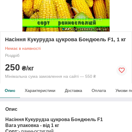
Насіння Кукурудза цукрова Бондюель F1, 1 кг
Немає в наявності
Роздріб
250
₴/кг
Мінімальна сума замовлення на сайті — 550 ₴
Опис
Характеристики
Доставка
Оплата
Умови п
Опис
Насіння Кукурудза цукрова Бондюель F1
Вага упаковка - від 1 кг
Сорт:
- ранньостиглий.