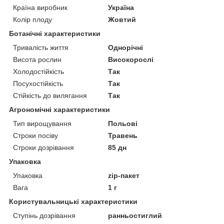
Країна виробник
Україна
Колір плоду
Жовтий
Ботанічні характеристики
Тривалість життя
Однорічні
Висота рослин
Високорослі
Холодостійкість
Так
Посухостійкість
Так
Стійкість до вилягання
Так
Агрономічні характеристики
Тип вирощування
Польові
Строки посіву
Травень
Строки дозрівання
85 дн
Упаковка
Упаковка
zip-пакет
Вага
1 г
Користувальницькі характеристики
Ступінь дозрівання
ранньостиглий