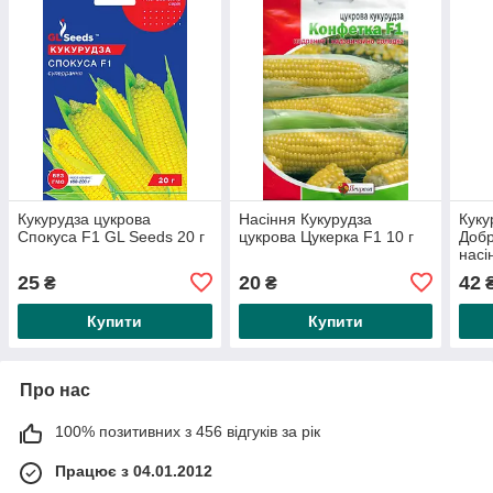
Кукурудза цукрова
Насіння Кукурудза
Куку
Спокуса F1 GL Seeds 20 г
цукрова Цукерка F1 10 г
Доб
насі
25
20
42
₴
₴
Купити
Купити
Про нас
100% позитивних з 456 відгуків за рік
Працює з 04.01.2012