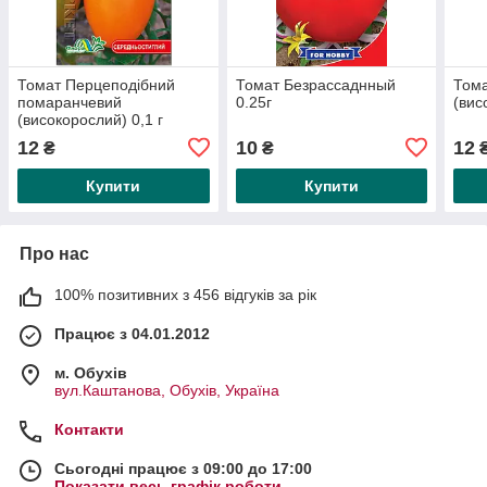
Томат Перцеподібний
Томат Безрассаднный
Тома
помаранчевий
0.25г
(вис
(високорослий) 0,1 г
12
10
12
₴
₴
Купити
Купити
Про нас
100% позитивних з 456 відгуків за рік
Працює з 04.01.2012
м. Обухів
вул.Каштанова, Обухів, Україна
Контакти
Сьогодні працює з 09:00 до 17:00
Показати весь графік роботи