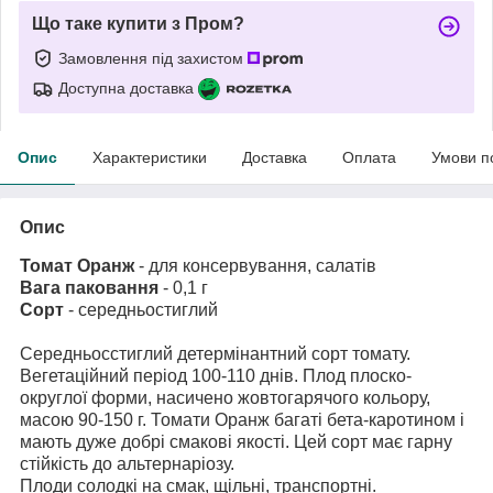
Що таке купити з Пром?
Замовлення під захистом
Доступна доставка
Опис
Характеристики
Доставка
Оплата
Умови п
Опис
Томат Оранж
- для консервування, салатів
Вага паковання
- 0,1 г
Сорт
- середньостиглий
Середньосстиглий детермінантний сорт томату.
Вегетаційний період 100-110 днів. Плод плоско-
округлої форми, насичено жовтогарячого кольору,
масою 90-150 г. Томати Оранж багаті бета-каротином і
мають дуже добрі смакові якості. Цей сорт має гарну
стійкість до альтернаріозу.
Плоди солодкі на смак, щільні, транспортні.