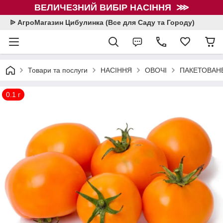
ВЕЛИЧЕЗНИЙ ВИБІР НАСІННЯ ⋙
ᐉ АгроМагазин Цибулинка (Все для Саду та Городу)
Товари та послуги
НАСІННЯ
ОВОЧІ
ПАКЕТОВАНЕ
0.1 г