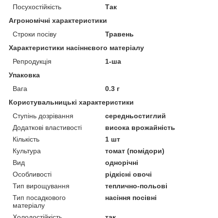
Посухостійкість
Так
Агрономічні характеристики
Строки посіву
Травень
Характеристики насіннєвого матеріалу
Репродукція
1-ша
Упаковка
Вага
0.3 г
Користувальницькі характеристики
Ступінь дозрівання
середньостиглий
Додаткові властивості
висока врожайність
Кількість
1 шт
Культура
томат (помідори)
Вид
однорічні
Особливості
рідкісні овочі
Тип вирощування
теплично-польові
Тип посадкового
насіння посівні
матеріалу
Холодостійкість
так