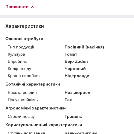
Приховати
Характеристики
Основні атрибути
Тип продукції
Посівний (насіння)
Культура
Томат
Виробник
Bejo Zaden
Колір плоду
Червоний
Країна виробник
Нідерланди
Ботанічні характеристики
Висота рослин
Низькорослі
Посухостійкість
Так
Агрономічні характеристики
Строки посіву
Травень
Користувальницькі характеристики
Ступінь дозрівання
ранньостиглий