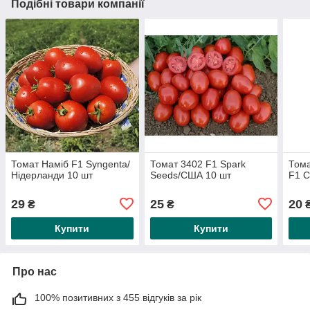
Подібні товари компанії
Томат Наміб F1 Syngenta/
Томат 3402 F1 Spark
Тома
Нідерланди 10 шт
Seeds/США 10 шт
F1 С
29
25
20
₴
₴
Купити
Купити
Про нас
100% позитивних з 455 відгуків за рік