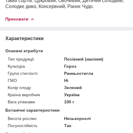
таких сортів: Цукровий, Овочевий, Дитячий солодкий,
Солодке диво, Консервний, Раннє Чудо.
Приховати
Характеристики
Основні атрибути
Тип продукції
Посівний (насіння)
Культура
Горох
Група стиглості
Ранньостигла
ГМО
Ні
Колір плоду
Зелений
Країна виробник
Україна
Вага упаковки
100 г
Ботанічні характеристики
Висота рослин
Низькорослі
Посухостійкість
Так