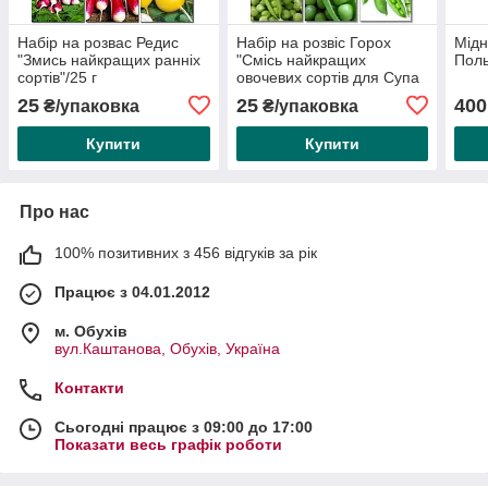
Набір на розвас Редис
Набір на розвіс Горох
Мідн
"Змись найкращих ранніх
"Смісь найкращих
Поль
сортів"/25 г
овочевих сортів для Супа
та Пюре"/100 г
25
25
400
₴/упаковка
₴/упаковка
Купити
Купити
Про нас
100% позитивних з 456 відгуків за рік
Працює з 04.01.2012
м. Обухів
вул.Каштанова, Обухів, Україна
Контакти
Сьогодні працює з 09:00 до 17:00
Показати весь графік роботи