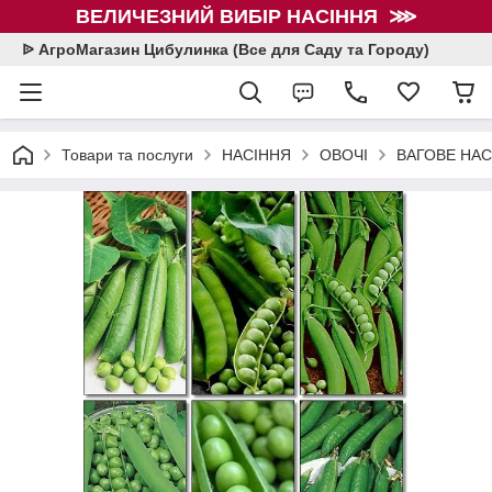
ВЕЛИЧЕЗНИЙ ВИБІР НАСІННЯ ⋙
ᐉ АгроМагазин Цибулинка (Все для Саду та Городу)
Товари та послуги
НАСІННЯ
ОВОЧІ
ВАГОВЕ НАСІ