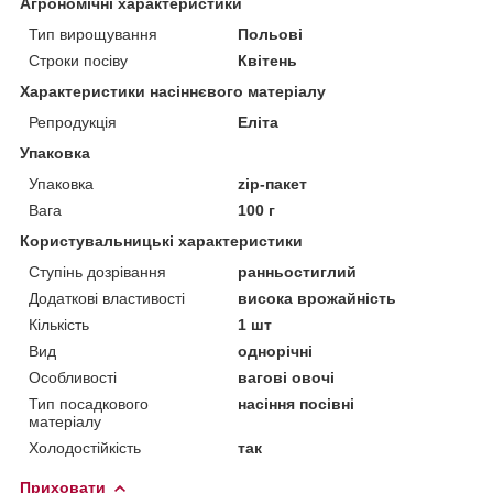
Агрономічні характеристики
Тип вирощування
Польові
Строки посіву
Квітень
Характеристики насіннєвого матеріалу
Репродукція
Еліта
Упаковка
Упаковка
zip-пакет
Вага
100 г
Користувальницькі характеристики
Ступінь дозрівання
ранньостиглий
Додаткові властивості
висока врожайність
Кількість
1 шт
Вид
однорічні
Особливості
вагові овочі
Тип посадкового
насіння посівні
матеріалу
Холодостійкість
так
Приховати