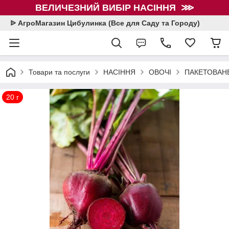
ВЕЛИЧЕЗНИЙ ВИБІР НАСІННЯ ⋙
ᐉ АгроМагазин Цибулинка (Все для Саду та Городу)
Товари та послуги
НАСІННЯ
ОВОЧІ
ПАКЕТОВАНЕ
20 г