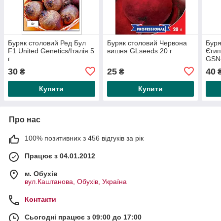
Буряк столовий Ред Бул
Буряк столовий Червона
Буря
F1 United Genetics/Італія 5
вишня GLseeds 20 г
Єгип
г
GSN
20 г
30
25
40
₴
₴
Купити
Купити
Про нас
100% позитивних з 456 відгуків за рік
Працює з 04.01.2012
м. Обухів
вул.Каштанова, Обухів, Україна
Контакти
Сьогодні працює з 09:00 до 17:00