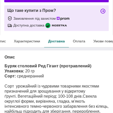
Що таке купити з Пром?
Замовлення під захистом
Доступна доставка
пис
Характеристики
Доставка
Оплата
Умови пове
Опис
Буряк столовий Ред Гігант (протравлений)
Упаковка:
20 гр
Сорт:
среднеранний
Сорт урожайний із чудовими товарними якостями
призначений для зрощування у відкритому
ґрунті. Вегетаційний період: 100-108 днів.Свекла
округлої форми, вирівняна, гладка, м'якоть
інтенсивного темно-червоного забарвлення без кілець,
найбільш підходить для зберігання, перероблення,