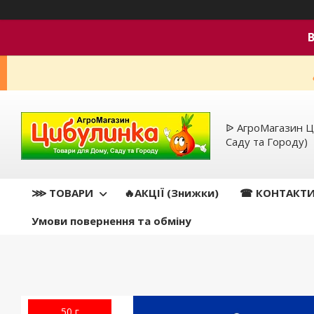
ᐉ АгроМагазин Ц
Саду та Городу)
⋙ ТОВАРИ
🔥АКЦІЇ (Знижки)
☎ КОНТАКТ
Умови повернення та обміну
50 г