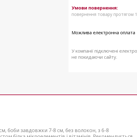
повернення товару протягом 1
У компанії підключені електр
не покидаючи сайту.
м, боби завдовжки 7-8 см, без волокон, з 6-8
том білка,мікроелементів і вітамінів. Рекомендується