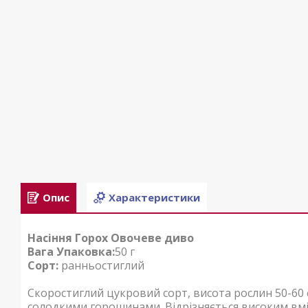
Опис
Характеристики
Насіння Горох Овочеве диво
Вага Упаковка:
50 г
Сорт:
ранньостиглий
Скоростиглий цукровий сорт, висота рослин 50-60 с
солодкими горошинами. Відрізняється високим вміс