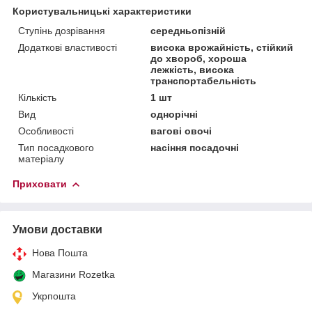
Користувальницькі характеристики
Ступінь дозрівання
середньопізній
Додаткові властивості
висока врожайність, стійкий
до хвороб, хороша
лежкість, висока
транспортабельність
Кількість
1 шт
Вид
однорічні
Особливості
вагові овочі
Тип посадкового
насіння посадочні
матеріалу
Приховати
Умови доставки
Нова Пошта
Магазини Rozetka
Укрпошта