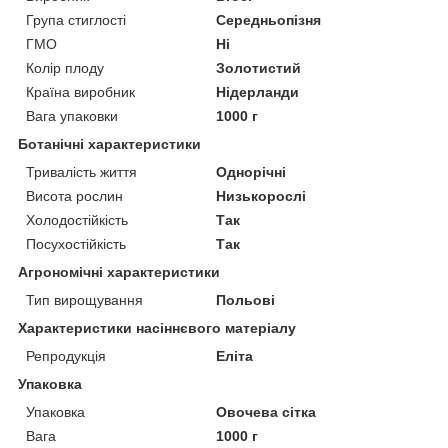
Група стиглості
Середньопізня
ГМО
Ні
Колір плоду
Золотистий
Країна виробник
Нідерланди
Вага упаковки
1000 г
Ботанічні характеристики
Тривалість життя
Однорічні
Висота рослин
Низькорослі
Холодостійкість
Так
Посухостійкість
Так
Агрономічні характеристики
Тип вирощування
Польові
Характеристики насіннєвого матеріалу
Репродукція
Еліта
Упаковка
Упаковка
Овочева сітка
Вага
1000 г