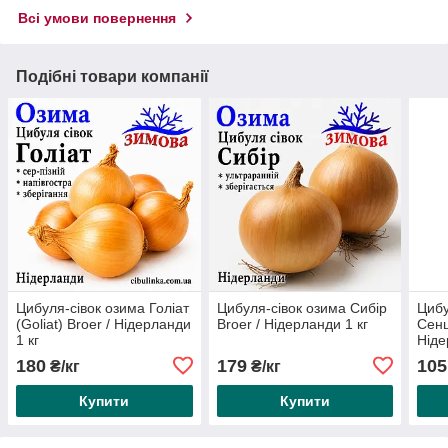
Всі умови повернення
Подібні товари компанії
Цибуля-сівок озима Голіат
Цибуля-сівок озима Сибір
Цибу
(Goliat) Broer / Нідерланди
Broer / Нідерланди 1 кг
Сенш
1 кг
Ніде
180
179
105
₴/кг
₴/кг
Купити
Купити