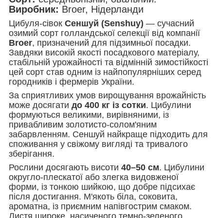
Виробник:
Broer, Нідерланди
Цибуля-сівок
Сеншуй (Senshuy)
— сучасний
озимий сорт голландської селекції від компанії
Broer
, призначений для підзимньої посадки.
Завдяки високій якості посадкового матеріалу,
стабільній урожайності та відмінній зимостійкості
цей сорт став одним із найпопулярніших серед
городників і фермерів України.
За сприятливих умов вирощування врожайність
може досягати
до 400 кг із сотки
. Цибулини
формуються великими, вирівняними, із
привабливим золотисто-солом'яним
забарвленням. Сеншуй найкраще підходить для
споживання у свіжому вигляді та тривалого
зберігання.
Рослини досягають висоти
40–50 см
. Цибулини
округло-плескатої або злегка видовженої
форми, із тонкою шийкою, що добре підсихає
після достигання. М'якоть біла, соковита,
ароматна, із приємним напівгострим смаком.
Листя широке, насиченого темно-зеленого