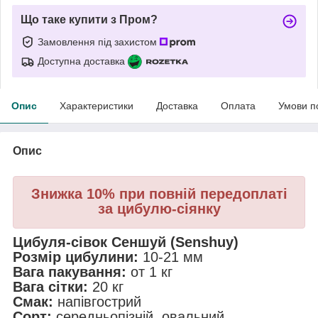
Що таке купити з Пром?
Замовлення під захистом
Доступна доставка
Опис
Характеристики
Доставка
Оплата
Умови п
Опис
Знижка 10% при повній передоплаті
за цибулю-сіянку
Цибуля-сівок Сеншуй (Senshuy)
Розмір цибулини:
10-21 мм
Вага пакування:
от 1 кг
Вага сітки:
20 кг
Смак:
напівгострий
Сорт:
середньопізній, овальний.