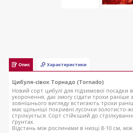
Опис
Характеристики
Цибуля-сівок Торнадо (Tornado)
Новий сорт цибулі для підзимової посадки 
укорочення, дає змогу сідати трохи раніше 
зовнішнього вигляду встигають трохи раніш
має щільніші покривні лусочки золотисто-жо
стрілкується. Сорт стійкіший до стрілкуванн
ґрунтах.
Відстань між рослинами в низці 8-10 см, мі