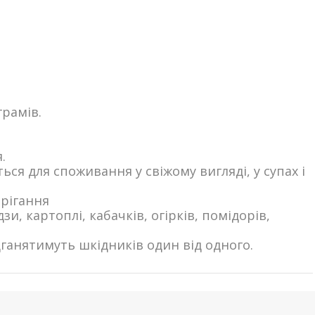
грамів.
.
ся для споживання у свіжому вигляді, у супах і
рігання
и, картоплі, кабачків, огірків, помідорів,
дганятимуть шкідників один від одного.