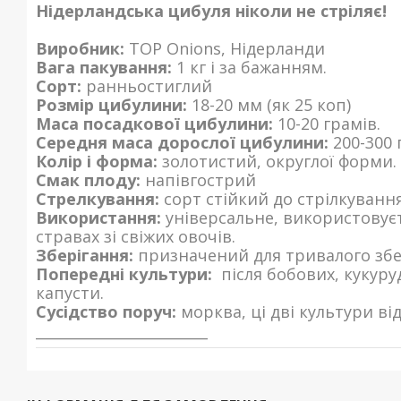
Нідерландська цибуля ніколи не стріляє!
Виробник:
TOP Onions, Нідерланди
Вага пакування:
1 кг і за бажанням.
Сорт:
ранньостиглий
Розмір цибулини:
18-20 мм (як 25 коп)
Маса посадкової цибулини:
10-20 грамів.
Середня маса дорослої цибулини:
200-300 
Колір і форма:
золотистий, округлої форми.
Смак плоду:
напівгострий
Стрелкування:
сорт стійкий до стрілкування
Використання:
універсальне, використовуєть
стравах зі свіжих овочів.
Зберігання:
призначений для тривалого збе
Попередні культури:
після бобових, кукурудз
капусти.
Сусідство поруч:
морква, ці дві культури ві
________________________