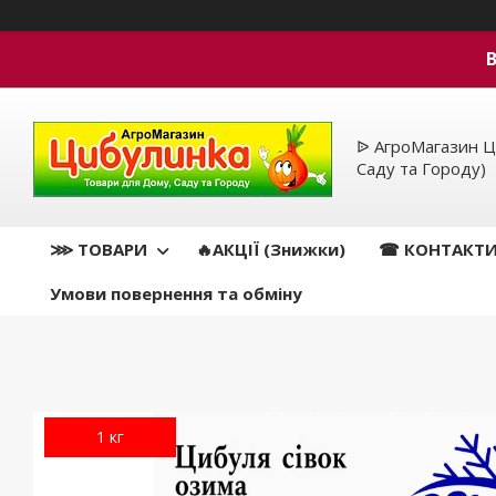
ᐉ АгроМагазин Ц
Саду та Городу)
⋙ ТОВАРИ
🔥АКЦІЇ (Знижки)
☎ КОНТАКТ
Умови повернення та обміну
1 кг