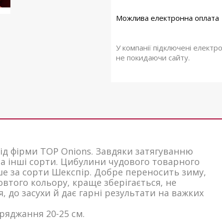
У компанії підключені електр
не покидаючи сайту.
від фірми TOP Onions. Завдяки затягуванню
за інші сорти. Цибулини чудового товарного
е за сорти Шекспір. Добре переносить зиму,
втого кольору, краще зберігається, не
я, до засухи й дає гарні результати на важких
жряджання 20-25 см.