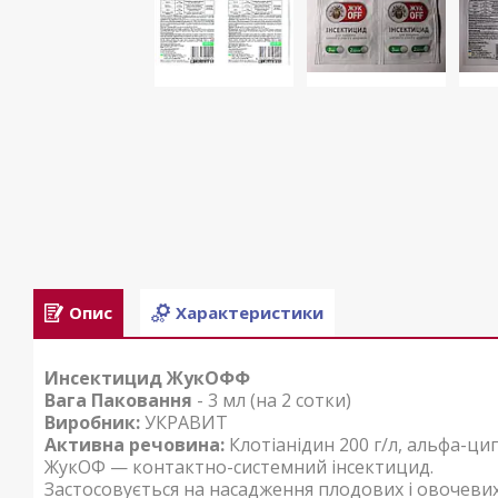
Опис
Характеристики
Инсектицид ЖукОФФ
Вага Паковання
- 3 мл (на 2 сотки)
Виробник:
УКРАВИТ
Активна речовина:
Клотіанідин 200 г/л, альфа-ци
ЖукОФ — контактно-системний інсектицид.
Застосовується на насадження плодових і овочевих