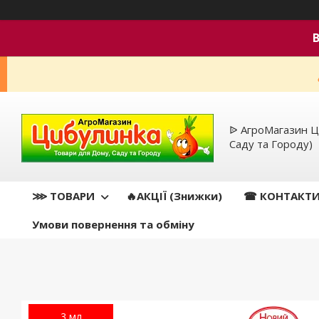
ᐉ АгроМагазин Ц
Саду та Городу)
⋙ ТОВАРИ
🔥АКЦІЇ (Знижки)
☎ КОНТАКТ
Умови повернення та обміну
3 мл