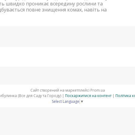
ть швидко проникає всередину рослини та
ідбувається повне знищення комах, навіть на
Сайт створений на маркетплейсі
Prom.ua
АгроМагазин Цибулинка (Все для Саду та Городу) |
Поскаржитися на контент
|
Політика к
Select Language
▼