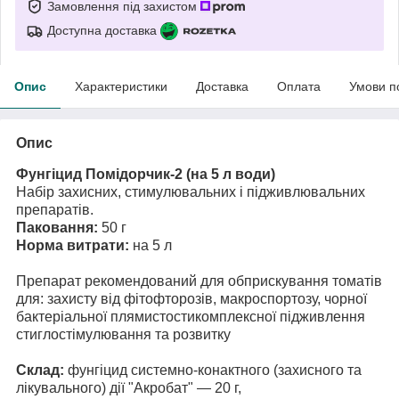
Замовлення під захистом
Доступна доставка
Опис
Характеристики
Доставка
Оплата
Умови п
Опис
Фунгіцид Помідорчик-2 (на 5 л води)
Набір захисних, стимулювальних і підживлювальних
препаратів.
Паковання:
50 г
Норма витрати:
на 5 л
Препарат рекомендований для обприскування томатів
для: захисту від фітофторозів, макроспортозу, чорної
бактеріальної плямистостикомплексної підживлення
стиглостімулювання та розвитку
Склад:
фунгіцид системно-конактного (захисного та
лікувального) дії "Акробат" — 20 г,