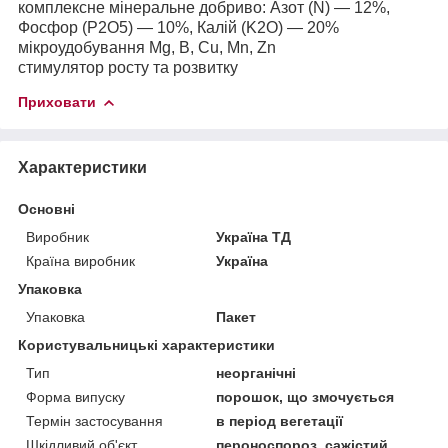
комплексне мінеральне добриво: Азот (N) — 12%,
Фосфор (P2O5) — 10%, Калій (K2O) — 20%
мікроудобування Mg, B, Cu, Mn, Zn
стимулятор росту та розвитку
Приховати
Характеристики
Основні
Виробник
Україна ТД
Країна виробник
Україна
Упаковка
Упаковка
Пакет
Користувальницькі характеристики
Тип
неорганічні
Форма випуску
порошок, що змочується
Термін застосування
в період вегетації
Шкідливий об'єкт
пероноспороз, сажістий