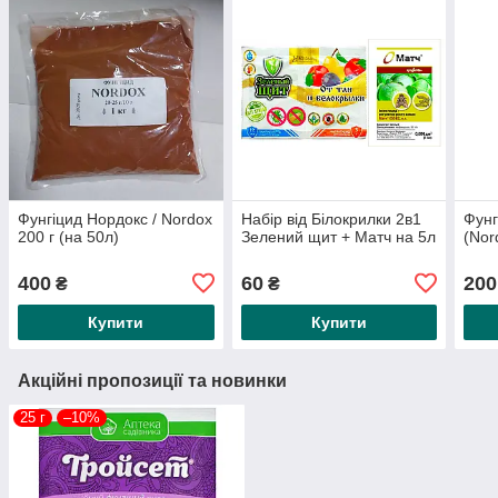
Фунгіцид Нордокс / Nordox
Набір від Білокрилки 2в1
Фунг
200 г (на 50л)
Зелений щит + Матч на 5л
(Nor
400
60
200
₴
₴
Купити
Купити
Акційні пропозиції та новинки
25 г
–10%