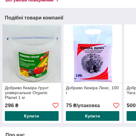
Подібні товари компанії
Добриво Кеміра ґрунт
Добриво Кеміра Люкс, 100
Добр
універсальне Organic
г
Yara
Planet 1 кг
296
75
500
₴
₴/упаковка
Купити
Купити
Про нас