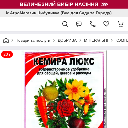
ВЕЛИЧЕЗНИЙ ВИБІР НАСІННЯ ⋙
ᐉ АгроМагазин Цибулинка (Все для Саду та Городу)
Товари та послуги
ДОБРИВА
МІНЕРАЛЬНІ
КОМПЛ
20 г