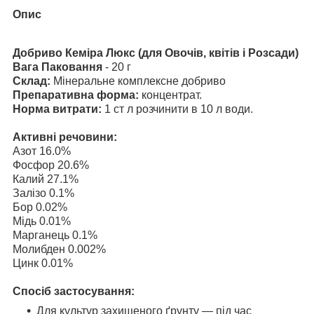
Опис
Добриво Кеміра Люкс (для Овочів, квітів і Розсади)
Вага Паковання
- 20 г
Склад:
Мінеральне комплексне добриво
Препаративна форма:
концентрат.
Норма витрати:
1 ст л розчинити в 10 л води.
Активні речовини:
Азот 16.0%
Фосфор 20.6%
Калий 27.1%
Залізо 0.1%
Бор 0.02%
Мідь 0.01%
Марганець 0.1%
Молибден 0.002%
Цинк 0.01%
Спосіб застосування:
Для культур захищеного ґрунту — під час