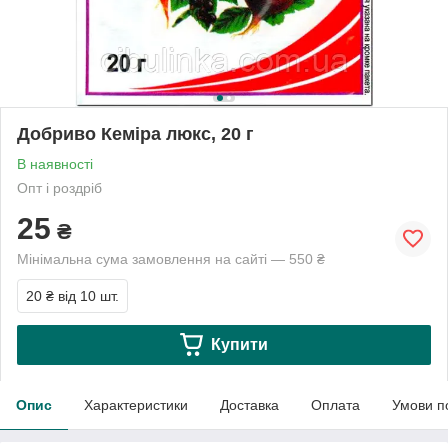
Добриво Кеміра люкс, 20 г
В наявності
Опт і роздріб
25
₴
Мінімальна сума замовлення на сайті — 550 ₴
20 ₴
від 10 шт.
Купити
Опис
Характеристики
Доставка
Оплата
Умови п