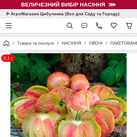
ВЕЛИЧЕЗНИЙ ВИБІР НАСІННЯ ⋙
ᐉ АгроМагазин Цибулинка (Все для Саду та Городу)
Товари та послуги
НАСІННЯ
ОВОЧІ
ПАКЕТОВАНЕ
0,1 г