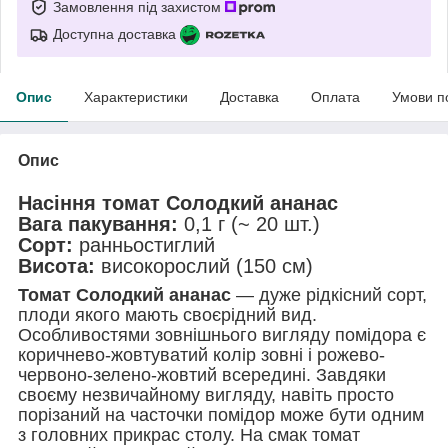
Замовлення під захистом
Доступна доставка
Опис
Характеристики
Доставка
Оплата
Умови п
Опис
Насіння томат Солодкий ананас
Вага пакування:
0,1 г (~ 20 шт.)
Сорт:
ранньостиглий
Висота:
високорослий (150 см)
Томат Солодкий ананас
— дуже рідкісний сорт,
плоди якого мають своєрідний вид.
Особливостями зовнішнього вигляду помідора є
коричнево-жовтуватий колір зовні і рожево-
червоно-зелено-жовтий всередині. Завдяки
своєму незвичайному вигляду, навіть просто
порізаний на часточки помідор може бути одним
з головних прикрас столу. На смак томат