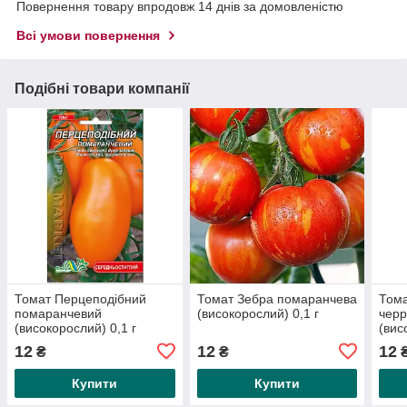
Повернення товару впродовж 14 днів за домовленістю
Всі умови повернення
Подібні товари компанії
Томат Перцеподібний
Томат Зебра помаранчева
Тома
помаранчевий
(високорослий) 0,1 г
черр
(високорослий) 0,1 г
(вис
12
12
12
₴
₴
Купити
Купити