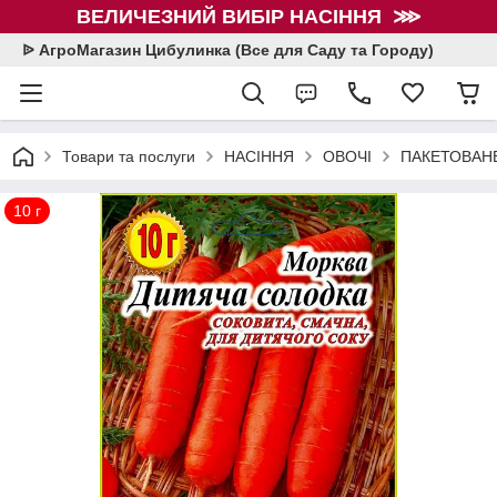
ВЕЛИЧЕЗНИЙ ВИБІР НАСІННЯ ⋙
ᐉ АгроМагазин Цибулинка (Все для Саду та Городу)
Товари та послуги
НАСІННЯ
ОВОЧІ
ПАКЕТОВАНЕ
10 г