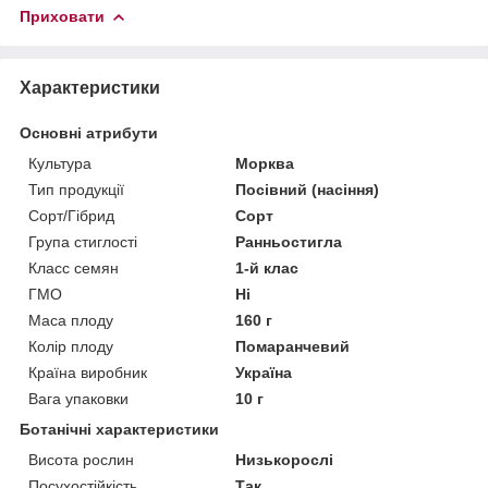
Приховати
Характеристики
Основні атрибути
Культура
Морква
Тип продукції
Посівний (насіння)
Сорт/Гібрид
Сорт
Група стиглості
Ранньостигла
Класс семян
1-й клас
ГМО
Ні
Маса плоду
160 г
Колір плоду
Помаранчевий
Країна виробник
Україна
Вага упаковки
10 г
Ботанічні характеристики
Висота рослин
Низькорослі
Посухостійкість
Так