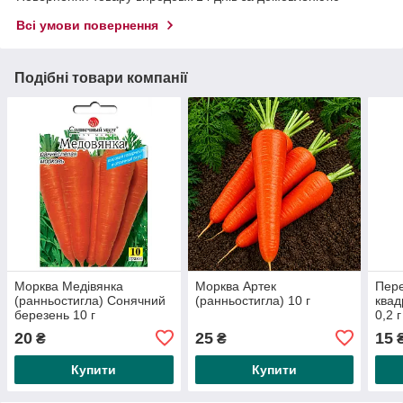
Всі умови повернення
Подібні товари компанії
Морква Медівянка
Морква Артек
Пере
(ранньостигла) Сонячний
(ранньостигла) 10 г
квад
березень 10 г
0,2 г
20
25
15
₴
₴
Купити
Купити