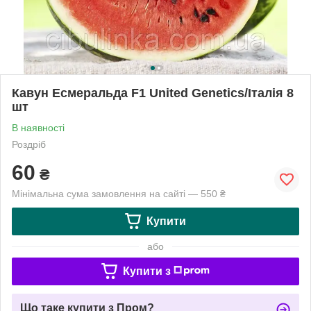
Кавун Есмеральда F1 United Genetics/Італія 8
шт
В наявності
Роздріб
60
₴
Мінімальна сума замовлення на сайті — 550 ₴
Купити
або
Купити з
Що таке купити з Пром?