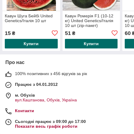
Кавун Шуга Бейбі United
Кавун Ромерія F1 (10-12
Каву
Genetics/Італія 10 шт
кг) United Genetics/Італія
кг) 
10 шт (zip-пакет)
10 ш
15
51
60
₴
₴
Купити
Купити
Про нас
100% позитивних з 456 відгуків за рік
Працює з 04.01.2012
м. Обухів
вул.Каштанова, Обухів, Україна
Контакти
Сьогодні працює з 09:00 до 17:00
Показати весь графік роботи