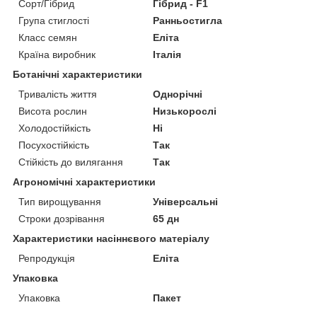
Сорт/Гібрид
Гібрид - F1
Група стиглості
Ранньостигла
Класс семян
Еліта
Країна виробник
Італія
Ботанічні характеристики
Тривалість життя
Однорічні
Висота рослин
Низькорослі
Холодостійкість
Ні
Посухостійкість
Так
Стійкість до вилягання
Так
Агрономічні характеристики
Тип вирощування
Універсальні
Строки дозрівання
65 дн
Характеристики насіннєвого матеріалу
Репродукція
Еліта
Упаковка
Упаковка
Пакет