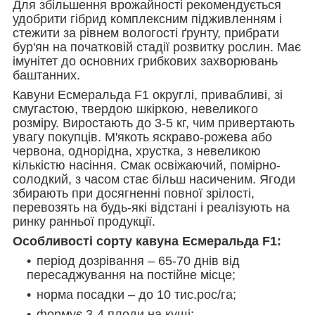
Для збільшення врожайності рекомендується
удобрити гібрид комплексним підживленням і
стежити за рівнем вологості ґрунту, прибрати
бур'ян на початковій стадії розвитку рослин. Має
імунітет до основних грибкових захворювань
баштанних.
Кавуни Есмеральда F1 округлі, привабливі, зі
смугастою, твердою шкіркою, невеликого
розміру. Виростають до 3-5 кг, чим привертають
увагу покупців. М'якоть яскраво-рожева або
червона, однорідна, хрустка, з невеликою
кількістю насіння. Смак освіжаючий, помірно-
солодкий, з часом стає більш насиченим. Ягоди
збирають при досягненні повної зрілості,
перевозять на будь-які відстані і реалізують на
ринку ранньої продукції.
Особливості сорту кавуна Есмеральда F1:
період дозрівання – 65-70 днів від
пересаджування на постійне місце;
норма посадки – до 10 тис.рос/га;
формує 3-4 плоди на кущі;