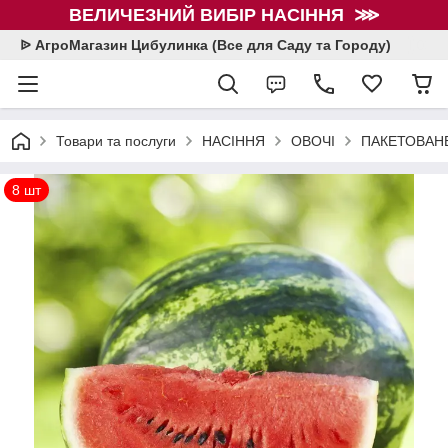
ВЕЛИЧЕЗНИЙ ВИБІР НАСІННЯ ⋙
ᐉ АгроМагазин Цибулинка (Все для Саду та Городу)
Товари та послуги
НАСІННЯ
ОВОЧІ
ПАКЕТОВАНЕ
8 шт