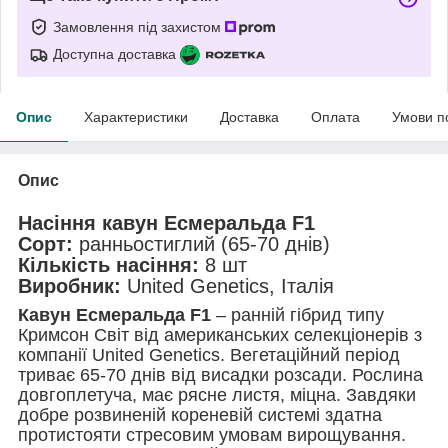
Замовлення під захистом
Доступна доставка
Опис
Характеристики
Доставка
Оплата
Умови п
Опис
Насіння кавун Есмеральда F1
Сорт:
ранньостиглий (65-70 днів)
Кількість насіння:
8 шт
Виробник:
United Genetics, Італія
Кавун Есмеральда F1
– ранній гібрид типу
Кримсон Світ від американських селекціонерів з
компанії United Genetics. Вегетаційний період
триває 65-70 днів від висадки розсади. Рослина
довгоплетуча, має рясне листя, міцна. Завдяки
добре розвиненій кореневій системі здатна
протистояти стресовим умовам вирощування.