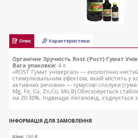
Опис
Характеристики
Органічне Зручність Rost (Рост) Гумат
Унів
Вага упаковки:
4 л
«ROST Гумат універсал» — екологічно чист
стимулювальним ефектом, який містить у к
активних речовин — гумусові сполуки (гумат
Mg, Fe, Cu, Zn,Co, Mo,B).Oбесховується ста
на 20-30%, підвищує лікгалoвід, з'єднується
ІНФОРМАЦІЯ ДЛЯ ЗАМОВЛЕННЯ
Ціна:
180 ₴