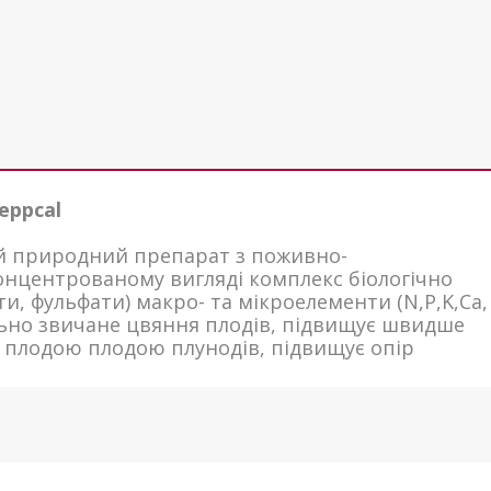
eppcal
ий природний препарат з поживно-
онцентрованому вигляді комплекс біологічно
и, фульфати) макро- та мікроелементи (N,P,K,Ca,
більно звичане цвяння плодів, підвищує швидше
 з плодою плодою плунодів, підвищує опір