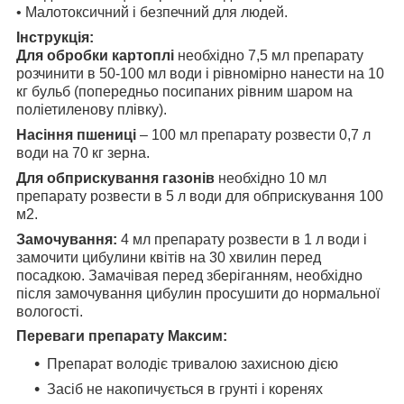
• Малотоксичний і безпечний для людей.
Інструкція:
Для обробки картоплі
необхідно 7,5 мл препарату
розчинити в 50-100 мл води і рівномірно нанести на 10
кг бульб (попередньо посипаних рівним шаром на
поліетиленову плівку).
Насіння пшениці
– 100 мл препарату розвести 0,7 л
води на 70 кг зерна.
Для обприскування газонів
необхідно 10 мл
препарату розвести в 5 л води для обприскування 100
м2.
Замочування:
4 мл препарату розвести в 1 л води і
замочити цибулини квітів на 30 хвилин перед
посадкою. Замачівая перед зберіганням, необхідно
після замочування цибулин просушити до нормальної
вологості.
Переваги препарату Максим:
Препарат володіє тривалою захисною дією
Засіб не накопичується в грунті і коренях