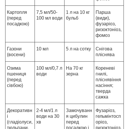
Картопля
7,5 мл/50-
1 л на 10 кг
Парша
(перед
100 мл води
бульб
(види),
посадкою)
фузаріоз,
ризоктоніоз,
фомоз
Газони
10 мл
5 л на сотку
Снігова
(восени)
пліснява
Озима
100 мл/0,7 л
На 70 кг
Кореневі
пшениця
води
зерна
гнилі,
(перед
пліснявіння
сівбою)
насіння;
тверда
сажка
Декоративн
2-4 мл/1 л
Замочуванн
Фузаріоз,
і
води на 30
я цибулин
гельмінтосп
(гладіолуси,
хв
перед
оріоз,
тюльпани,
посадкою і
ризоктоніоз,