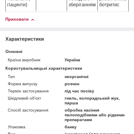
гіацинти)
зберіганням
ботритис
Приховати
Характеристики
Основні
Країна виробник
Україна
Користувальницькі характеристики
Тип
неорганічні
Форма випуску
розчин
Термін застосування
під час посіву
Шкідливий об'єкт
гниль, колорадський жук,
парша
Спосіб застосування
обробка насіння
пилоподібними або рідкими
препаратами
Упаковка
банку
Вид
інсектицид (для знищення