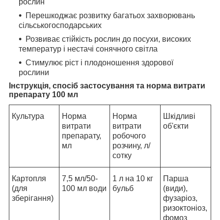
рослин
Перешкоджає розвитку багатьох захворювань
сільськогосподарських
Розвиває стійкість рослин до посухи, високих
температур і нестачі сонячного світла
Стимулює ріст і плодоношення здорової
рослини
Інструкція, спосіб застосування та норма витрати
препарату 100 мл
Культура
Норма
Норма
Шкідливі
витрати
витрати
об'єкти
препарату,
робочого
мл
розчину, л/
сотку
Картопля
7,5 мл/50-
1 л на 10 кг
Парша
(для
100 мл води
бульб
(види),
зберігання)
фузаріоз,
ризоктоніоз,
фомоз