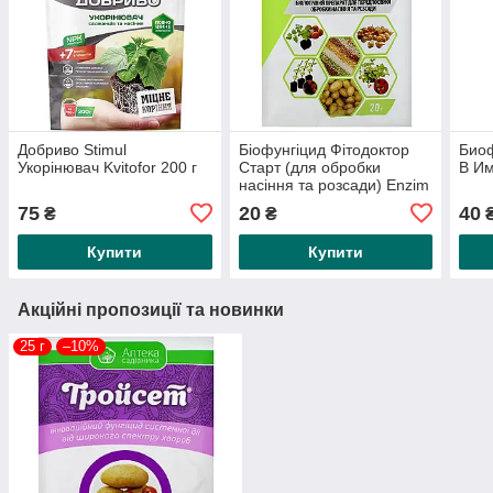
Добриво Stimul
Біофунгіцид Фітодоктор
Био
Укорінювач Kvitofor 200 г
Старт (для обробки
В Им
насіння та розсади) Enzim
Agro 20г
75
20
40
₴
₴
Купити
Купити
Акційні пропозиції та новинки
25 г
–10%