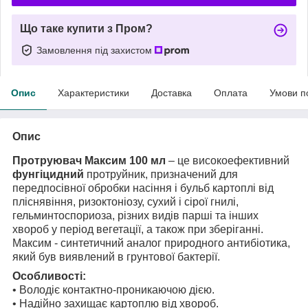
Що таке купити з Пром?
Замовлення під захистом
Опис
Характеристики
Доставка
Оплата
Умови п
Опис
Протруювач Максим 100 мл
– це високоефективний
фунгіцидний
протруйник, призначений для
передпосівної обробки насіння і бульб картоплі від
пліснявіння, ризоктоніозу, сухий і сірої гнилі,
гельминтоспориоза, різних видів парші та інших
хвороб у період вегетації, а також при зберіганні.
Максим - синтетичний аналог природного антибіотика,
який був виявлений в грунтової бактерії.
Особливості:
• Володіє контактно-проникаючою дією.
• Надійно захищає картоплю від хвороб.