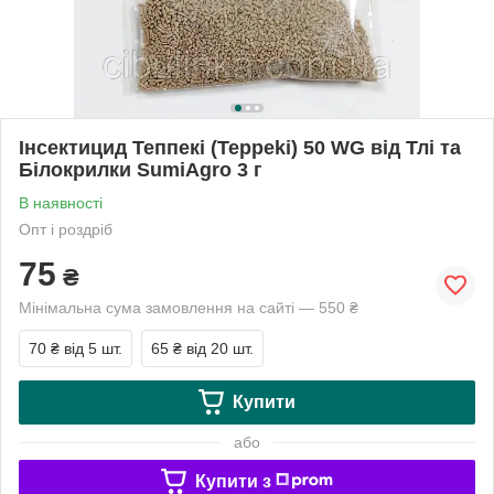
Інсектицид Теппекі (Teppeki) 50 WG від Тлі та
Білокрилки SumiAgro 3 г
В наявності
Опт і роздріб
75
₴
Мінімальна сума замовлення на сайті — 550 ₴
70 ₴
від 5 шт.
65 ₴
від 20 шт.
Купити
або
Купити з