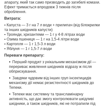
апарату, який так само призводить до загибелі комахи.
Ефект тримається впродовж 3 тижнів після
оброблення.
Витрата:
• Капуста — 3 г на 7 л води + прилипач (від білокрилки
та інших шкідників капусти)
• Троянди, хризантеми — 1 г у 4-8 літрах води
• Озима пшениця — 1 г на 1,5-4 літри води
• Картопля ― 1 г 1,5-3 л води
• Яблуня — 1 г 1,5-7 л води
Переваги препарату:
Перший продукт з унікальним механізмом дії —
перериває живлення шкідників відразу ж після
обприскування.
Завдяки чудовим від інших груп інсектицидів
механізму дії немає резистентності шкідників до
Тепеки.
Тепеки має системну та трансламінарну
активність, що дає змогу контролювати шкідливі
шкідники, а також шкідників, які не потрапили під