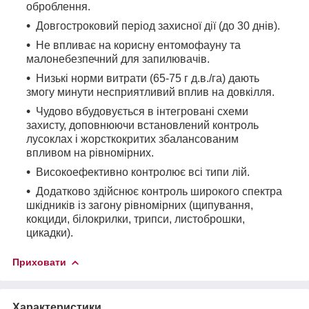
оброблення.
Довгостроковий період захисної дії (до 30 днів).
Не впливає на корисну ентомофауну та
малонебезпечний для запилювачів.
Низькі норми витрати (65-75 г д.в./га) дають
змогу минути несприятливий вплив на довкілля.
Чудово вбудовується в інтегровані схеми
захисту, доповнюючи встановлений контроль
лусоклах і жорсткокритих збалансованим
впливом на рівномірних.
Високоефективно контролює всі типи лій.
Додатково здійснює контроль широкого спектра
шкідників із загону рівномірних (щипування,
кокциди, білокрилки, трипси, листоброшки,
цикадки).
Приховати
Характеристики