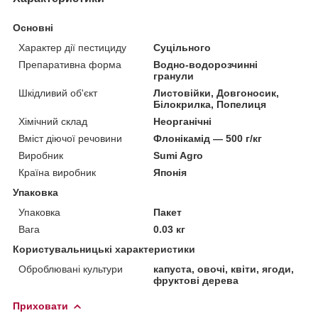
Основні
Характер дії пестициду
Суцільного
Препаративна форма
Водно-водорозчинні
гранули
Шкідливий об'єкт
Листовійки, Довгоносик,
Білокрилка, Попелиця
Хімічний склад
Неорганічні
Вміст діючої речовини
Флонікамід — 500 г/кг
Виробник
Sumi Agro
Країна виробник
Японія
Упаковка
Упаковка
Пакет
Вага
0.03 кг
Користувальницькі характеристики
Оброблювані культури
капуста, овочі, квіти, ягоди,
фруктові дерева
Приховати