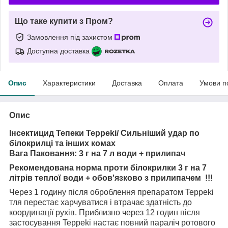
Що таке купити з Пром?
Замовлення під захистом
Доступна доставка
Опис
Характеристики
Доставка
Оплата
Умови п
Опис
Інсектицид Тепеки Teppeki/ Сильніший удар по
білокрилці та інших комах
Вага Паковання: 3 г на 7 л води + прилипач
Рекомендована норма проти білокрилки 3 г на 7
літрів теплої води + обов'язково з прилипачем !!!
Через 1 годину після оброблення препаратом Teppeki
тля перестає харчуватися і втрачає здатність до
координації рухів. Приблизно через 12 годин після
застосування Teppeki настає повний параліч ротового