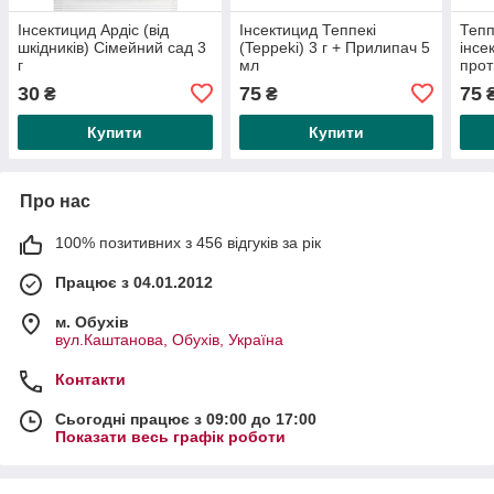
Інсектицид Ардіс (від
Інсектицид Теппекі
Тепп
шкідників) Сімейний сад 3
(Teppeki) 3 г + Прилипач 5
інсе
г
мл
прот
біло
30
75
75
₴
₴
Купити
Купити
Про нас
100% позитивних з 456 відгуків за рік
Працює з 04.01.2012
м. Обухів
вул.Каштанова, Обухів, Україна
Контакти
Сьогодні працює з 09:00 до 17:00
Показати весь графік роботи