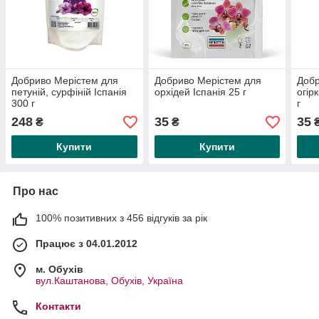
Добриво Мерістем для
Добриво Мерістем для
Добр
петуній, сурфіній Іспанія
орхідей Іспанія 25 г
огірк
300 г
г
248
35
35
₴
₴
Купити
Купити
Про нас
100% позитивних з 456 відгуків за рік
Працює з 04.01.2012
м. Обухів
вул.Каштанова, Обухів, Україна
Контакти