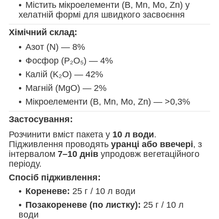
Містить мікроелементи (B, Mn, Mo, Zn) у
хелатній формі для швидкого засвоєння
Хімічний склад:
Азот (N) — 8%
Фосфор (P₂O₅) — 4%
Калій (K₂O) — 42%
Магній (MgO) — 2%
Мікроелементи (B, Mn, Mo, Zn) — >0,3%
Застосування:
Розчинити вміст пакета у
10 л води
.
Підживлення проводять
уранці або ввечері
, з
інтервалом
7–10 днів
упродовж вегетаційного
періоду.
Спосіб підживлення:
Кореневе:
25 г / 10 л води
Позакореневе (по листку):
25 г / 10 л
води