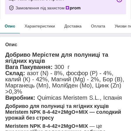
Замовлення під захистом
Опис
Характеристики
Доставка
Оплата
Умови п
Опис
Добриво Мерістем для полуниці та
ягідних кущів
Вага Пакування:
300 г
Склад:
азот (N) - 8%, фосфор (Р)
- 4%,
калий (К) - 42%, Магний (Mg) - 2%, Бор (B),
Марганець (Mn), Молібден (Mo), Цинк (Zn)
>0,3%
Виробник:
Quimicas Meristem S.L., Іспанія
Добриво для полуниці та ягідних кущів
Meristem NPK 8-4-42+2MgO+MIX — солодкий
урожай без стресу
Meristem NPK 8-4-42+2MgO+MIX
— це