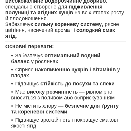
висококалійне водорозчинне добриво
,
спеціально створене для
підживлення
полуниці та ягідних кущів
на всіх етапах росту
й плодоношення.
Забезпечує
сильну кореневу систему
, рясне
цвітіння, насичений аромат і
солодкий смак
ягід
.
Основні переваги:
Забезпечує
оптимальний водний
баланс
у рослинах
Сприяє
накопиченню цукрів і вітамінів
у
плодах
Підвищує
стійкість до посухи та спеки
Має
високу розчинність
— рівномірно
вноситься з поливом або обприскуванням
Не містить хлору —
безпечне для ґрунту
та кореневої системи
Підвищує врожайність і покращує смакові
якості ягід