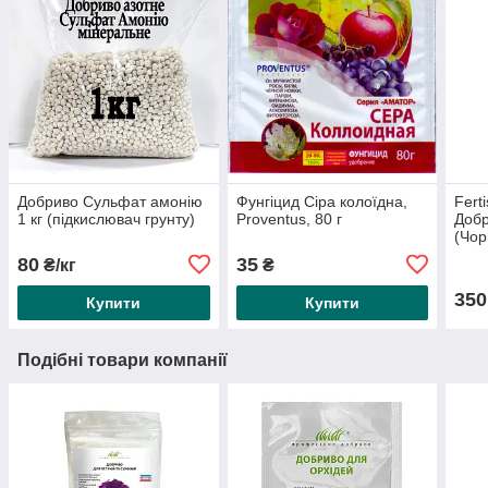
Добриво Сульфат амонію
Фунгіцид Сіра колоїдна,
Fert
1 кг (підкислювач грунту)
Proventus, 80 г
Добр
(Чор
1 кг
80
35
₴/кг
₴
350
Купити
Купити
Подібні товари компанії