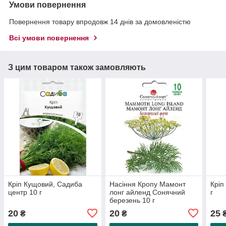
Умови повернення
Повернення товару впродовж 14 днів за домовленістю
Всі умови повернення
З цим товаром також замовляють
Кріп Кущовий, Садиба
Насіння Кропу Мамонт
Кріп
центр 10 г
лонг айленд Сонячний
г
березень 10 г
20
20
25
₴
₴