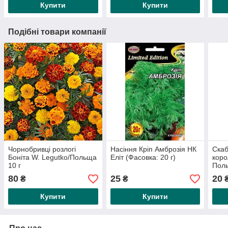
Купити
Купити
Подібні товари компанії
Чорнобривці розлогі
Насіння Кріп Амброзія НК
Скаб
Боніта W. Legutko/Польща
Еліт (Фасовка: 20 г)
коро
10 г
Поль
80
25
20
₴
₴
Купити
Купити