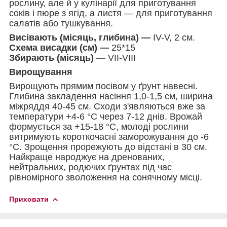
рослину, але й у кулінарії для приготування
соків і пюре з ягід, а листя — для приготування
салатів або тушкування.
Висівають (місяць, глибина) —
IV-V, 2 см.
Схема висадки (см) —
25*15
Збирають (місяць) —
VII-VIII
Вирощування
Вирощують прямим посівом у ґрунт навесні.
Глибина закладення насіння 1,0-1,5 см, ширина
міжряддя 40-45 см. Сходи з'являються вже за
температури +4-6 °C через 7-12 днів. Врожай
формується за +15-18 °C, молоді рослини
витримують короткочасні заморожування до -6
°C. Зрощення прорежують до відстані в 30 см.
Найкраще народжує на дренованих,
нейтральних, родючих ґрунтах під час
рівномірного зволоження на сонячному місці.
Приховати