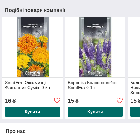
Подібні товари компанії
SeedEra. Оксамитці
Вероніка Колосоподібне
Баль
Фантастик Суміш 0.5 г
SeedEra 0.1 г
Низь
Seed
16
15
15
₴
₴
Купити
Купити
Про нас