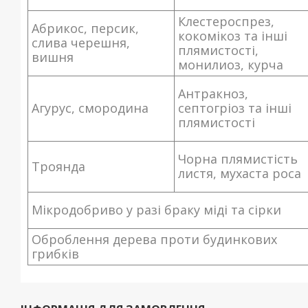
Клестероспрез,
Абрикос, персик,
кокомікоз та інші
слива черешня,
плямистості,
вишня
монилиоз, курча
Антракноз,
Агурус, смородина
септогріоз та інші
плямистості
Чорна плямистість
Троянда
листя, мухаста роса
Мікродобриво у разі браку міді та сірки
Оброблення дерева проти будинкових
грибків