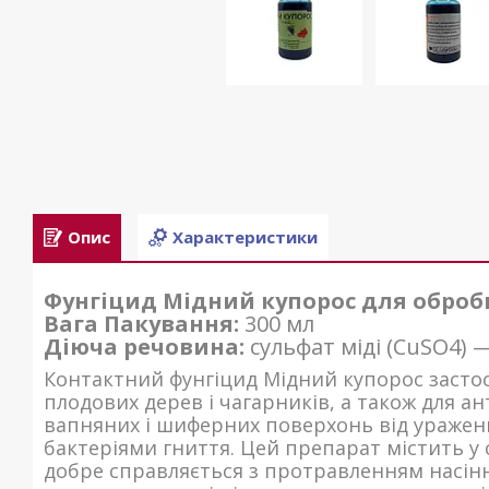
Опис
Характеристики
Фунгіцид Мідний купорос для оброб
Вага Пакування:
300 мл
Діюча речовина:
сульфат міді (CuSO4) 
Контактний фунгіцид Мідний купорос застос
плодових дерев і чагарників, а також для а
вапняних і шиферних поверхонь від ураже
бактеріями гниття. Цей препарат містить у с
добре справляється з протравленням насіння