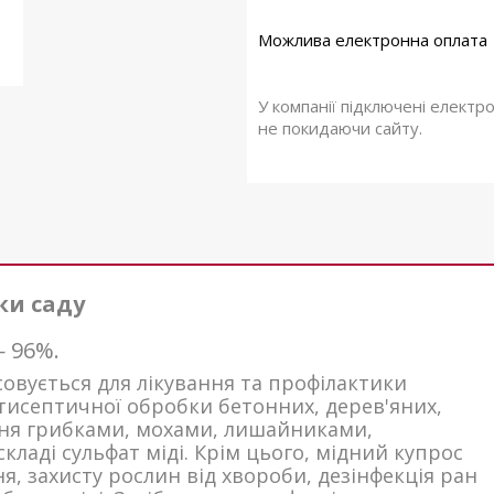
У компанії підключені електр
не покидаючи сайту.
ки саду
— 96%.
овується для лікування та профілактики
нтисептичної обробки бетонних, дерев'яних,
ння грибками, мохами, лишайниками,
кладі сульфат міді. Крім цього, мідний купрос
, захисту рослин від хвороби, дезінфекція ран