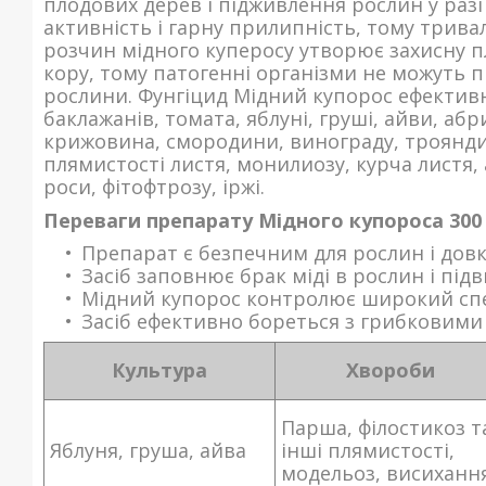
плодових дерев і підживлення рослин у разі 
активність і гарну прилипність, тому тривал
розчин мідного куперосу утворює захисну плі
кору, тому патогенні організми не можуть
рослини. Фунгіцид Мідний купорос ефективн
баклажанів, томата, яблуні, груші, айви, абр
крижовина, смородини, винограду, троянди 
плямистості листя, монилиозу, курча листя,
роси, фітофтрозу, іржі.
Переваги препарату Мідного купороса 300
Препарат є безпечним для рослин і довк
Засіб заповнює брак міді в рослин і під
Мідний купорос контролює широкий спе
Засіб ефективно бореться з грибковими
Культура
Хвороби
Парша, філостикоз т
Яблуня, груша, айва
інші плямистості,
модельоз, висиханн