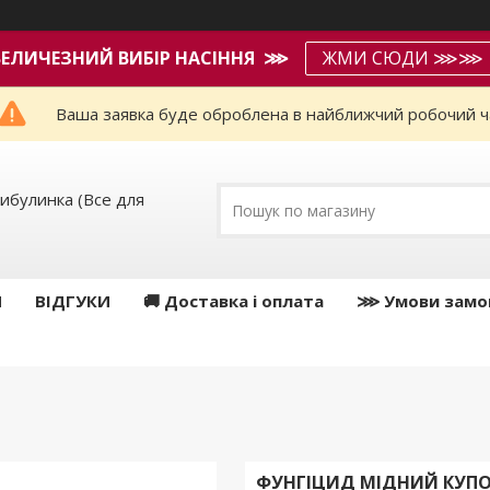
ВЕЛИЧЕЗНИЙ ВИБІР НАСІННЯ ⋙
ЖМИ СЮДИ ⋙⋙
Ваша заявка буде оброблена в найближчий робочий ч
ибулинка (Все для
И
ВІДГУКИ
🚚 Доставка і оплата
⋙ Умови замо
ФУНГІЦИД МІДНИЙ КУПОР