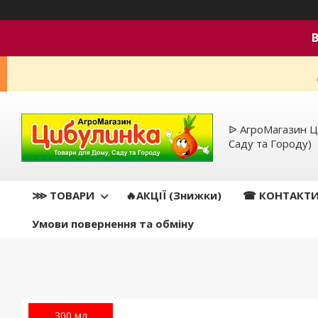
ᐉ АгроМагазин Ц
Саду та Городу)
⋙ ТОВАРИ
🔥АКЦІЇ (Знижки)
☎ КОНТАКТ
Умови повернення та обміну
300 мл