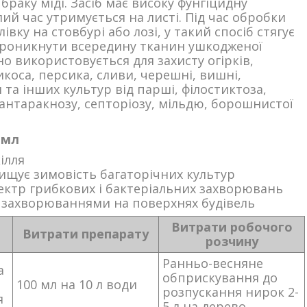
браку міді. Засіб має високу фунгіцидну
ий час утримується на листі. Під час обробки
вку на стовбурі або лозі, у такий спосіб стягує
 проникнути всередину тканин ушкодженої
о використовується для захисту огірків,
икоса, персика, сливи, черешні, вишні,
та інших культур від парші, філостиктоза,
 антаракнозу, септоріозу, мільдю, борошнистої
 мл
ілля
вищує зимовість багаторічних культур
ктр грибкових і бактеріальних захворювань
 захворюваннями на поверхнях будівель
Витрати робочого
Витрати препарату
розчину
Ранньо-весняне
а
обприскування до
100 мл на 10 л води
розпускання нирок 2-
я
5 л на дерево.