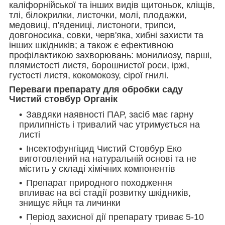
каліфорнійської та інших видів щитоньок, кліщів,
тлі, білокрилки, листочки, молі, плодажки,
медовиці, п'ядениці, листоноги, трипси,
довгоносика, совки, черв'яка, хибні захисти та
інших шкідників; а також є ефективною
профілактикою захворювань: монилиозу, парші,
плямистості листя, борошнистої роси, іржі,
густості листя, кокомокозу, сірої гнилі.
Переваги препарату для обробки саду
Чистий стовбур Органік
Завдяки наявності ПАР, засіб має гарну
прилипність і тривалий час утримується на
листі
Інсектофунгіцид Чистий Стовбур Еко
виготовлений на натуральній основі та не
містить у складі хімічних компонентів
Препарат природного походження
впливає на всі стадії розвитку шкідників,
знищує яйця та личинки
Період захисної дії препарату триває 5-10