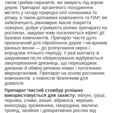
також грибків-паразитів, які зимують під корою
дерев. Препарат органічного походження
містить у складі природні олії соняшника та
ріпаку, а також допоміжні компоненти та ПАР, які
забезпечують рівномірне якісне покриття
поверхні, добре утримують розчин препарату на
рослинах, завдяки чому посилюється ефект дії
базових компонентів. Препарат Чисте дуло
призначений для оброблення дерев і чагарників
ранньої весни — до розпускання нирок і
впродовж літнього періоду. У разі контакту зі
шкідниками після обприскування відбувається
закупорювання диханець, що перешкоджає
диханню й обміну речовин комах і патогенних
мікроорганізмів. Препарат на основі рослинних
компонентів є повністю безпечним для
довкілля.
Препарат Чистий стовбур успішно
використовується для захисту:
яблуні, груші,
персика, сливи, вишні, абрикоса, черешні,
винограду, крожевника, смородини, малини,
троянд, хвойних і декоративних рослин від