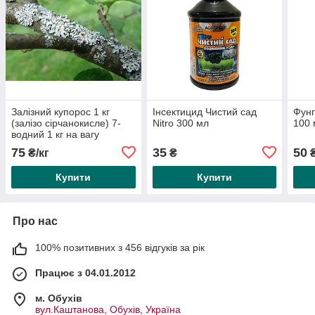
Залізний купорос 1 кг
Інсектицид Чистий сад
Фунг
(залізо сірчанокисле) 7-
Nitro 300 мл
100 
водний 1 кг на вагу
75
35
50
₴/кг
₴
Купити
Купити
Про нас
100% позитивних з 456 відгуків за рік
Працює з 04.01.2012
м. Обухів
вул.Каштанова, Обухів, Україна