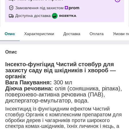
Замовлення під захистом
Доступна доставка
Опис
Характеристики
Доставка
Оплата
Умови п
Опис
Інсекто-фунгіцид Чистий стовбур для
захисту саду від шкідників і хвороб —
органік
Вага Пакування:
300 мл
Діюча речовина:
олія (соняшника, ріпака),
поверхнево-активна речовина (ПАВ),
диспергатор-емульгатор, вода.
Інсектицид із фунгіцидним ефектом Чистий
стовбур Органік є комплексним препаратом для
обробки дерев і чагарників проти широкого
спектра комах-шкідників, їхніх личинок і яєць, а