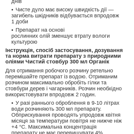
днів
Чисте дуло має високу швидкість дії —
загибель шкідників відбувається впродовж
1 доби
Препарат на основі
рослинних олій зменшує втрату вологи
культурою
Інструкція, спосіб застосування, дозування
та норма витрати препарату з природними
оліями Чистий стовбур 300 мл Органік
Для отримання робочого розчину ретельно
перемішайте препарат із водою. Отриманим
розчином максимально обробіть гілки та
стовбури дерев і чагарників. Розчин необхідно
використовувати впродовж 2 годин.
У разі раннього оброблення в 9-10 літрах
води розчиняють 300 мл препарату.
Обприскування проводять упродовж квітня
місяця за температури повітря не нижче ніж
+4 °C. Максимальна концентрація
препарату не має перевищувати 4%.