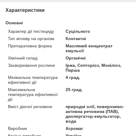
Характеристики
Основні
Характер дії пестициду
Суцільного
Тип впливу на організм
Контактні
Препаративна форма
Масляний концентрат
емульсії
Хімічний склад
Органічні
Захворювання рослини
Іржа, Септоріоз, Моніліоз,
Парша
Мінімальна температура
4 град.
ефективної дії
Максимальна
25 град.
температура ефективної
дії
Вміст діючої речовини
природні олії, поверхнево-
активна речовина (ПАВ),
диспергатор-емульгатор,
вода
Виробник
Агромаг
Країна виробник
Україна