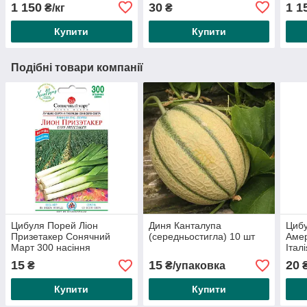
1 150
30
1 1
₴/кг
₴
Купити
Купити
Подібні товари компанії
Цибуля Порей Ліон
Диня Канталупа
Циб
Призетакер Сонячний
(середньостигла) 10 шт
Амер
Март 300 насіння
Італі
15
15
20
₴
₴/упаковка
Купити
Купити