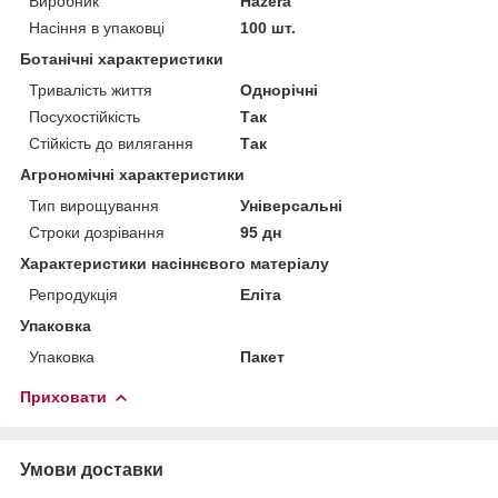
Виробник
Hazera
Насіння в упаковці
100 шт.
Ботанічні характеристики
Тривалість життя
Однорічні
Посухостійкість
Так
Стійкість до вилягання
Так
Агрономічні характеристики
Тип вирощування
Універсальні
Строки дозрівання
95 дн
Характеристики насіннєвого матеріалу
Репродукція
Еліта
Упаковка
Упаковка
Пакет
Приховати
Умови доставки