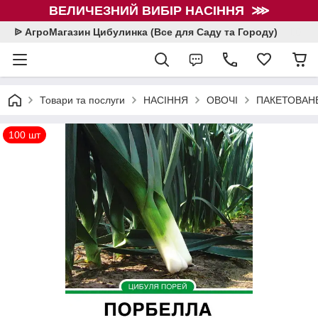
ВЕЛИЧЕЗНИЙ ВИБІР НАСІННЯ ⋙
ᐉ АгроМагазин Цибулинка (Все для Саду та Городу)
Товари та послуги
НАСІННЯ
ОВОЧІ
ПАКЕТОВАНЕ
100 шт