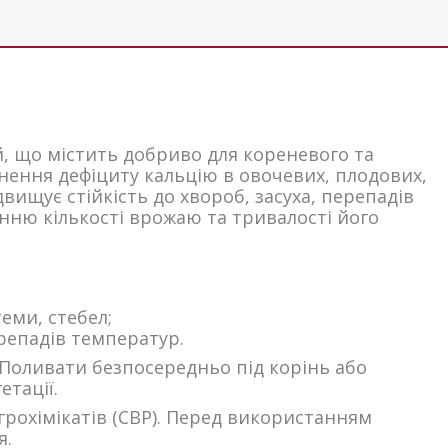
й, що містить добриво для кореневого та
нення дефіциту кальцію в овочевих, плодових,
вищує стійкість до хвороб, засуха, перепадів
енню кількості врожаю та тривалості його
еми, стебел;
ерепадів температур.
 Поливати безпосередньо під корінь або
етації.
агрохімікатів (СВР). Перед використанням
я.