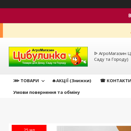
ᐉ АгроМагазин Ц
Саду та Городу)
⋙ ТОВАРИ
🔥АКЦІЇ (Знижки)
☎ КОНТАКТ
Умови повернення та обміну
25 мл