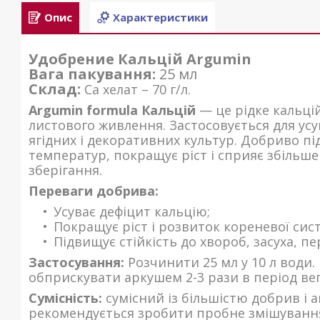
Опис
Характеристики
Удобрение Кальцій Argumin
Вага пакування:
25 мл
Склад:
Ca хелат – 70 г/л.
Argumin formula Кальцій
— це рідке кальці
листового живлення. Застосовується для усу
ягідних і декоративних культур. Добриво під
температур, покращує ріст і сприяє збільш
зберігання.
Переваги добрива:
Усуває дефіцит кальцію;
Покращує ріст і розвиток кореневої сист
Підвищує стійкість до хвороб, засуха, п
Застосування:
Розчинити 25 мл у 10 л води.
обприскувати аркушем 2-3 рази в період вег
Сумісність:
сумісний із більшістю добрив і 
рекомендується зробити пробне змішуванн