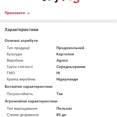
Приховати
Характеристики
Основні атрибути
Тип продукції
Продовольчий
Культура
Картопля
Виробник
Agrico
Група стиглості
Середньорання
ГМО
Ні
Країна виробник
Нідерланди
Ботанічні характеристики
Посухостійкість
Так
Агрономічні характеристики
Тип вирощування
Польові
Строки дозрівання
60 дн