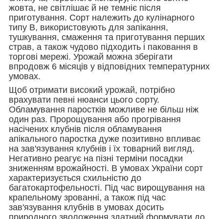
жовта, не світлішає й не темніє після
приготування. Сорт належить до кулінарного
типу В, використовують для запікання,
тушкування, смаження та приготування перших
страв, а також чудово підходить і паковання в
торгові мережі. Урожай можна зберігати
впродовж 6 місяців у відповідних температурних
умовах.
Щоб отримати високий урожай, потрібно
врахувати певні нюанси цього сорту.
Обламування паростків можливе не більш ніж
один раз. Пророщування або прогрівання
насічених клубнів після обламування
апікального паростка дуже позитивно впливає
на зав'язування клубнів і їх товарний вигляд.
Негативно реагує на пізні терміни посадки
зниженням врожайності. В умовах України сорт
характеризується схильністю до
багатокартофельності. Під час вирощування на
крапельному зрованні, а також під час
зав'язування клубнів в умовах досить
природного зволоження здатний формувати до