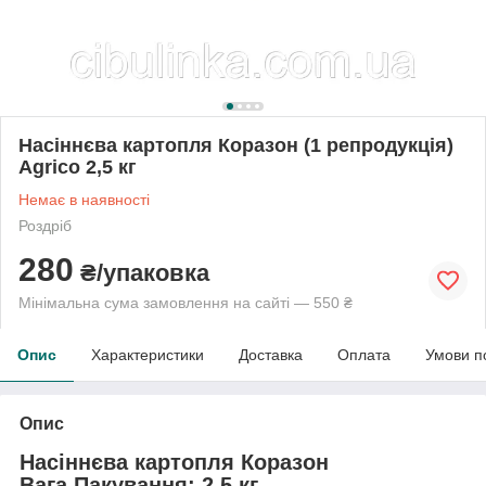
Насіннєва картопля Коразон (1 репродукція)
Agrico 2,5 кг
Немає в наявності
Роздріб
280
₴/упаковка
Мінімальна сума замовлення на сайті — 550 ₴
Опис
Характеристики
Доставка
Оплата
Умови п
Опис
Насіннєва картопля Коразон
Вага Пакування:
2,5 кг