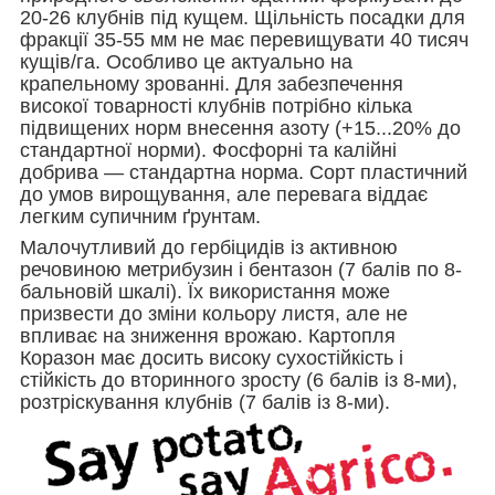
20-26 клубнів під кущем. Щільність посадки для
фракції 35-55 мм не має перевищувати 40 тисяч
кущів/га. Особливо це актуально на
крапельному зрованні. Для забезпечення
високої товарності клубнів потрібно кілька
підвищених норм внесення азоту (+15...20% до
стандартної норми). Фосфорні та калійні
добрива — стандартна норма. Сорт пластичний
до умов вирощування, але перевага віддає
легким супичним ґрунтам.
Малочутливий до гербіцидів із активною
речовиною метрибузин і бентазон (7 балів по 8-
бальновій шкалі). Їх використання може
призвести до зміни кольору листя, але не
впливає на зниження врожаю. Картопля
Коразон має досить високу сухостійкість і
стійкість до вторинного зросту (6 балів із 8-ми),
розтріскування клубнів (7 балів із 8-ми).