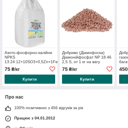
Азото-фосфорно-калійне
Добриво (Діамофоска)
Добр
NPKS
Діамонійфосфат NP 18:46
газо
13:24:12+10SO3+0,5Zn+1Fe
2,5 S, от 1 кг на вагу
бага
на вагу 1 кг
20.5.
75
75
450
₴/кг
₴/кг
Купити
Купити
Про нас
100% позитивних з 456 відгуків за рік
Працює з 04.01.2012