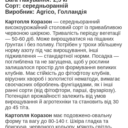
Сорт:
середньоранній
Виробник:
Agrico, Голландія
Картопля Коразон
— середньоранний
високоурожайний столовий сорт із привабливою
червоною шкіркою. Тривалість періоду вегетації
— 50-60 діб. Може вирощуватися на піщаних
ґрунтах і без поливу. Потрібен у трохи збільшену
норму азоту під час вирощування, інші
підживлення — стандартної норми. Посадка —
поглиблена та не загущена, щоб у рослини
залишалося простір для формування великих
клубнів. Має стійкість до фітофтозу клубнів,
вірусних хвороб і золотистої нематоди, вимагає
своєчасних оброблень фунгіцидами, як і інші
ранні сорти (від фітофтори, парші, фузаріозу).
Потенціал врожайності залежить від умов
вирощування й агротехніки та становить від 30
до 45 т/га.
Картопля Коразон
має подовжено-овальну
форму та вагу до 80-140 г. Шкіра гладка та
блискуча, червоного кольору, м'якоть світло-