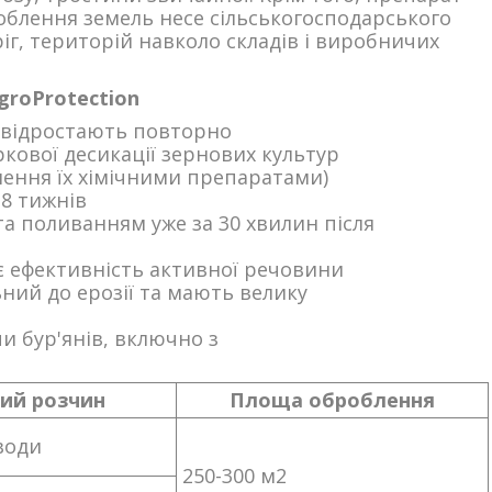
роблення земель несе сільськогосподарського
іг, територій навколо складів і виробничих
groProtection
 відростають повторно
кової десикації зернових культур
лення їх хімічними препаратами)
-8 тижнів
а поливанням уже за 30 хвилин після
є ефективність активної речовини
ий до ерозії та мають велику
и бур'янів, включно з
ий розчин
Площа оброблення
 води
250-300 м2