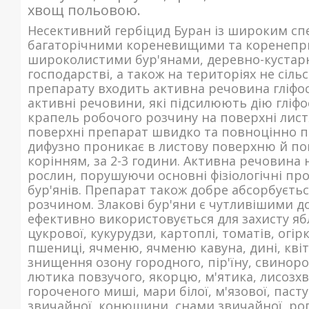
хвощ польовою.
Несективний гербіцид Буран із широким спе
багаторічними кореневищими та коренепр
широколистими бур'янами, деревно-кустарн
господарстві, а також на територіях не сіл
препарату входить активна речовина гліфоса
активні речовини, які підсилюють дію гліф
крапель робочого розчину на поверхні листя
поверхні препарат швидко та повноцінно п
дифузно проникає в листову поверхню й по
корінням, за 2-3 години. Активна речовина 
рослин, порушуючи основні фізіологічні про
бур'янів. Препарат також добре абсорбуєт
розчином. Злакові бур'яни є чутливішими до
ефективно використовується для захисту яблу
цукрової, кукурудзи, картоплі, томатів, огір
пшениці, ячменю, ячменю кавуна, дині, квіт
знищення озону городного, пір'їну, свинороя
лютика повзучого, якорцю, м'ятика, лисозхв
гороченого миші, мари білої, м'язової, пас
звичайної, конюшини, снами звичайної, рог