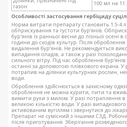
Ділянки, призначені під
100 мл на 11
газон
Особливості застосування гербіциду суціль
Норма витрати препарату становить 1.5-4 л 
обприскування та густоти бур'янів. Обприс
бур'янів із ранньої весни до пізньої осені в 
години до сходів культур. Після оброблення 
видалення бур'янів. Не рекомендується вик
випадання опадів, а також у разі похолодан
сильного вітру. Під час оброблення бур'яні
останні за допомогою плівкового екрана. У 
потрапив на ділянки культурних рослин, не
води.
Оброблення здійснюється в захисному одязі, 
оброблення не можна курити, пити та вжива
вимити руки з милом. У разі потрапляння в
великою кількістю води. У разі випадкового
активованим вугіллям і звернутися до лікар
Препарат не сумісний з іншими СЗД. Робоч
після приготування. Зберігання розведеног