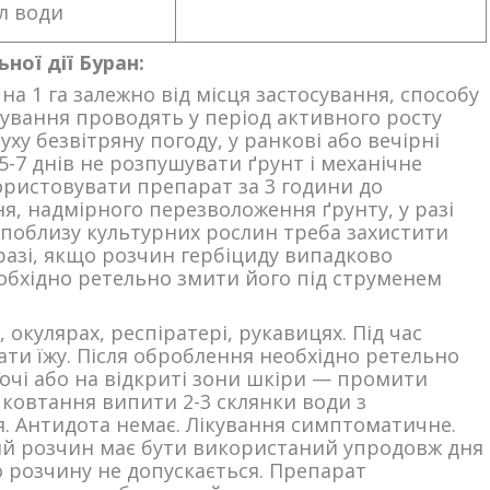
 л води
ної дії Буран:
на 1 га залежно від місця застосування, способу
кування проводять у період активного росту
суху безвітряну погоду, у ранкові або вечірні
5-7 днів не розпушувати ґрунт і механічне
ористовувати препарат за 3 години до
ня, надмірного перезволоження ґрунту, у разі
в поблизу культурних рослин треба захистити
разі, якщо розчин гербіциду випадково
обхідно ретельно змити його під струменем
окулярах, респіратері, рукавицях. Під час
ти їжу. Після оброблення необхідно ретельно
 очі або на відкриті зони шкіри — промити
 ковтання випити 2-3 склянки води з
я. Антидота немає. Лікування симптоматичне.
ий розчин має бути використаний упродовж дня
о розчину не допускається. Препарат