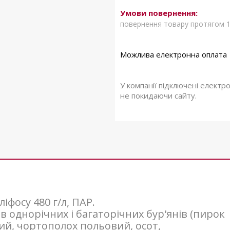
повернення товару протягом 1
У компанії підключені електр
не покидаючи сайту.
іфосу 480 г/л, ПАР.
дів однорічних і багаторічних бур'янів (пирок
ий, чортополох польовий, осот,