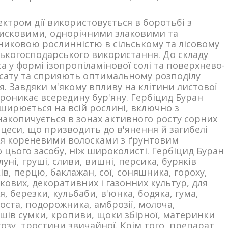
ктром дії використовується в боротьбі з
исковими, однорічними злаковими та
иковою рослинністю в сільському та лісовому
ьськогосподарського використання. До складу
 у формі ізопропіламінової солі та поверхнево-
осату та сприяють оптимальному розподілу
. Завдяки м'якому впливу на клітини листової
роникає всередину бур'яну. Гербіцид Буран
ширюється на всій рослині, включно з
накопичується в зонах активного росту сорних
цеси, що призводить до в'янення й загибелі
ься кореневими волосками з ґрунтовим
 цього засобу, ніж широколисті. Гербіцид Буран
ні, груші, сливи, вишні, персика, буряків
ків, перцю, баклажан, сої, соняшника, гороху,
кових, декоративних і газонних культур, для
, березки, кульбаби, в'юнка, бодяка, гума,
оста, подорожника, амброзії, молоча,
тушів сумки, кропиви, щоки збірної, материнки
озу, тростини звичайної. Крім того, препарат