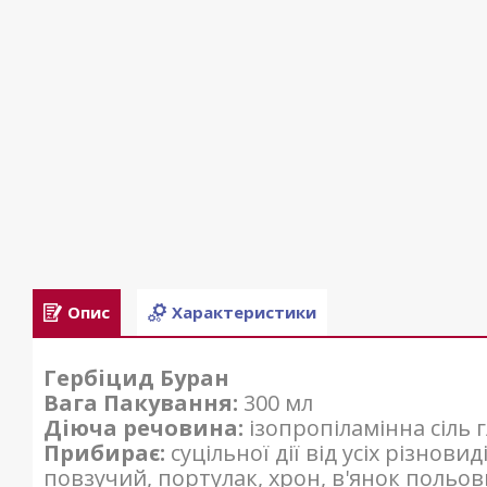
Опис
Характеристики
Гербіцид Буран
Вага Пакування:
300 мл
Діюча речовина:
ізопропіламінна сіль гл
Прибирає:
суцільної дії від усіх різнови
повзучий, портулак, хрон, в'янок польов