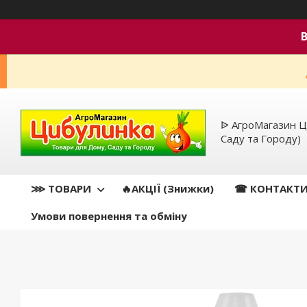
ᐉ АгроМагазин Ц
Саду та Городу)
⋙ ТОВАРИ
🔥АКЦІЇ (Знижки)
☎ КОНТАКТ
Умови повернення та обміну