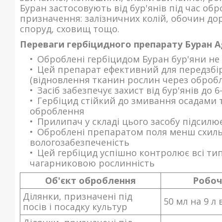
Буран застосовують від бур'янів під час об
призначення: залізничних колій, обочин дор
споруд, сховищ тощо.
Переваги гербіцидного препарату Буран A
Оброблені гербіцидом Буран бур'яни не
Цей препарат ефективний для передзбір
(відновлення тканин рослин через оброб
Засіб забезпечує захист від бур'янів до 6
Гербіцид стійкий до змивання осадами т
оброблення
Прилипач у складі цього засобу підсилю
Оброблені препаратом поля менш схильн
вологозабезпеченість
Цей гербіцид успішно контролює всі тип
чагарниковою рослинність
Об'єкт оброблення
Робоч
Ділянки, призначені під
50 мл на 9 л
посів і посадку культур