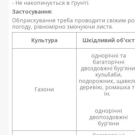
- Не накопичується в ґрунті.
Застосування:
Обприскування треба проводити свіжим розч
погоду, рівномірно змочуючи листя.
Культура
Шкідливий об'єкт
однорічні та
багаторічні
двоздовжні бур'яни
кульбаби,
подорожник, щавел
деревію, ромашка т
Газони
ін.
однорічні
двопоздовжні
бур'яни