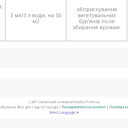
и,
обприскування
3 мл/3 л води, на 50
вегетувальних
м2
бур'янів після
збирання врожаю
,
Сайт створений на маркетплейсі
Prom.ua
АгроМагазин Цибулинка (Все для Саду та Городу) |
Поскаржитися на контент
|
Політика к
Select Language
▼