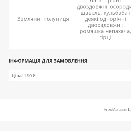
багаторічні
двоздовжні: осород
щавель, кульбаба і
Земляни, полуниця
деякі однорічні
двооздовжні:
ромашка непахача
гірці
ІНФОРМАЦІЯ ДЛЯ ЗАМОВЛЕННЯ
Ціна:
180 ₴