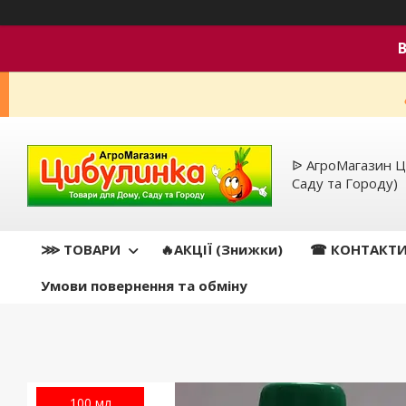
ᐉ АгроМагазин Ц
Саду та Городу)
⋙ ТОВАРИ
🔥АКЦІЇ (Знижки)
☎ КОНТАКТ
Умови повернення та обміну
100 мл