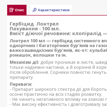
Опис
Характеристики
Гербіцид Лонтрел
Пакування
- 100 мл.
Вміст діючої речовини:
клопіралід — 
Лонтрел 100 мл
— гербіцид системного вп
однорічних і багаторічних бур'янів на газ
важкозшвидкісних бур'янів, як-от: кульба
ромашок, волошки та ін.
Механізм дії:
добре проникає в листя, швид
тільки надземні частини, а й коріння й кор
після оброблення. Сорняки повністю гинуть
препарату.
Переваги:
- Препарат широкого спектра дії для боро
осони практично на всіх стадіях розвитку.
- Не чинить негативного впливу на злакові 
- Має високу ефективність і довготривалу за