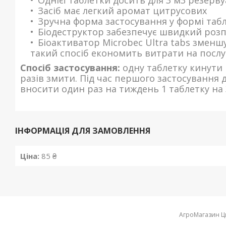
Однієї таблетки досить для 3 м3 резерв
Засіб має легкий аромат цитрусових
Зручна форма застосування у формі таб
Біодеструктор забезпечує швидкий роз
Біоактиватор Microbec Ultra tabs зменш
такий спосіб економить витрати на послу
Спосіб застосування:
одну таблетку кинути 
разів змити. Під час першого застосування д
вносити один раз на тиждень 1 таблетку на 
ІНФОРМАЦІЯ ДЛЯ ЗАМОВЛЕННЯ
Ціна:
85 ₴