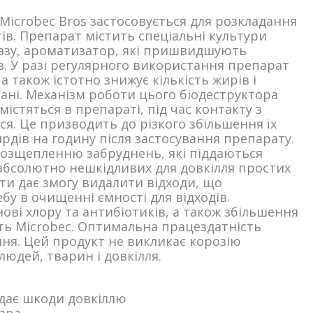
Microbec Bros застосовується для розкладання
тів. Препарат містить спеціальні культури
ілазу, ароматизатор, які пришвидшують
в. У разі регулярного використання препарат
 також істотно знижує кількість жирів і
ані. Механізм роботи цього біодеструктора
містяться в препараті, під час контакту з
. Це призводить до різкого збільшення їх
ярдів на годину після застосування препарату.
озщепленню забруднень, які піддаються
бсолютно нешкідливих для довкілля простих
ти дає змогу видалити відходи, що
у в очищенні ємності для відходів.
ові хлору та антибіотиків, а також збільшення
сть Microbec. Оптимальна працездатність
ння. Цей продукт не викликає корозію
людей, тварин і довкілля.
вдає шкоди довкіллю