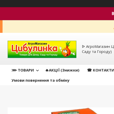
ᐉ АгроМагазин Ц
Саду та Городу)
⋙ ТОВАРИ
🔥АКЦІЇ (Знижки)
☎ КОНТАКТ
Умови повернення та обміну