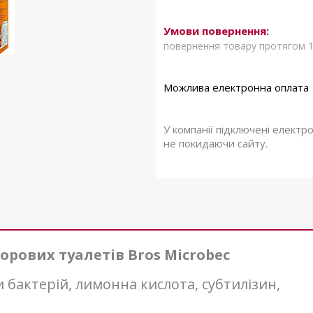
повернення товару протягом 1
У компанії підключені електр
не покидаючи сайту.
ворових туалетів Bros Microbec
и бактерій, лимонна кислота, субтилізин,