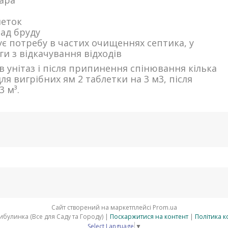
уара
леток
пад бруду
ує потребу в частих очищеннях септика, у
ги з відкачування відходів
в унітаз і після припинення спінювання кілька
ля вигрібних ям 2 таблетки на 3 м3, після
3 м³.
Сайт створений на маркетплейсі
Prom.ua
АгроМагазин Цибулинка (Все для Саду та Городу) |
Поскаржитися на контент
|
Політика к
Select Language
▼