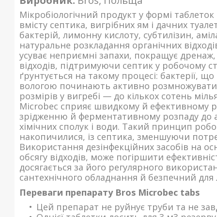
Виробник:
Bros, Польща
Мікробіологічний продукт у формі таблеток 
вмісту септика, вигрібних ям і дачних туале
бактерій, лимонну кислоту, субтилізин, ам
натуральне розкладання органічних відході
усуває неприємні запахи, покращує дренаж, а
відходів, підтримуючи септик у робочому ст
ґрунтується на такому процесі: бактерії, що 
вологою починають активно розмножуватися
розмірів у вигребі — до кількох сотень міль
Microbec сприяє швидкому й ефективному р
зрідженню й ферментативному розпаду до а
хімічних сполук і води. Такий принцип робо
накопичилися, із септика, зменшуючи потреб
Використання дезінфекційних засобів на осн
обсягу відходів, може погіршити ефективні
досягається за його регулярного використа
сантехнічного обладнання й безпечний для 
Переваги препарату Bros Microbec tabs
Цей препарат не руйнує труби та не за