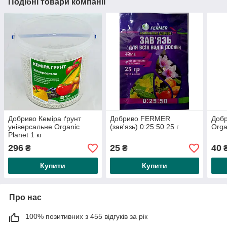
Подібні товари компанії
Добриво Кеміра ґрунт
Добриво FERMER
Добр
універсальне Organic
(зав'язь) 0:25:50 25 г
Orga
Planet 1 кг
296
25
40
₴
₴
Купити
Купити
Про нас
100% позитивних з 455 відгуків за рік