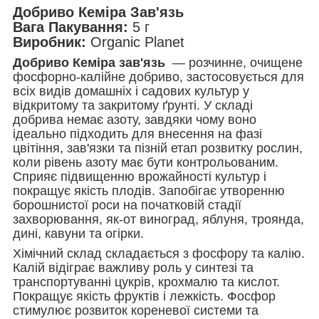
Добриво Кеміра Зав'язь
Вага Пакування:
5 г
Виробник:
Organic Planet
Добриво Кеміра зав'язь
— розчинне, очищене
фосфорно-калійне добриво, застосовується для
всіх видів домашніх і садових культур у
відкритому та закритому ґрунті. У складі
добрива немає азоту, завдяки чому воно
ідеально підходить для внесення на фазі
цвітіння, зав'язки та пізній етап розвитку рослин,
коли рівень азоту має бути контрольованим.
Сприяє підвищенню врожайності культур і
покращує якість плодів. Запобігає утворенню
борошнистої роси на початковій стадії
захворювання, як-от виноград, яблуня, троянда,
дині, кавуни та огірки.
Хімічний склад складається з фосфору та калію.
Калій відіграє важливу роль у синтезі та
транспортуванні цукрів, крохмалю та кислот.
Покращує якість фруктів і лежкість. Фосфор
стимулює розвиток кореневої системи та