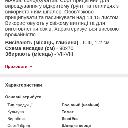
ніжний, солодкуватий. Сорт придатний для
вирощування у відкритому ґрунті та теплицях з
використанням шпалер. Обов'язково
прищипувати та пасинкувати над 14-15 листом.
Використовують у свіжому вигляді та для
виготовлення соків. Характеризується високою
врожайністю.
Висівають (місяць, глибина)
- II-III, 1-2 cм
Схема висадки (см)
- 90х70
Збирають (місяць)
- VII-VIII
Приховати
Характеристики
Основні атрибути
Тип продукції
Посівний (насіння)
Культура
Томат
Виробник
SeedEra
Сорт/Гібрид
Швидке серце