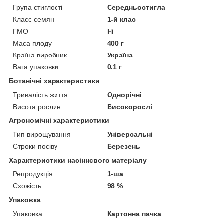
Група стиглості
Середньостигла
Класс семян
1-й клас
ГМО
Ні
Маса плоду
400 г
Країна виробник
Україна
Вага упаковки
0.1 г
Ботанічні характеристики
Тривалість життя
Однорічні
Висота рослин
Високорослі
Агрономічні характеристики
Тип вирощування
Універсальні
Строки посіву
Березень
Характеристики насіннєвого матеріалу
Репродукція
1-ша
Схожість
98 %
Упаковка
Упаковка
Картонна пачка