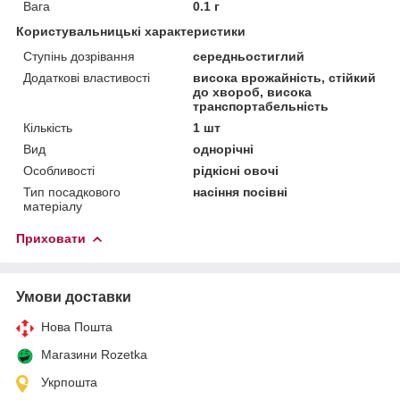
Вага
0.1 г
Користувальницькі характеристики
Ступінь дозрівання
середньостиглий
Додаткові властивості
висока врожайність, стійкий
до хвороб, висока
транспортабельність
Кількість
1 шт
Вид
однорічні
Особливості
рідкісні овочі
Тип посадкового
насіння посівні
матеріалу
Приховати
Умови доставки
Нова Пошта
Магазини Rozetka
Укрпошта