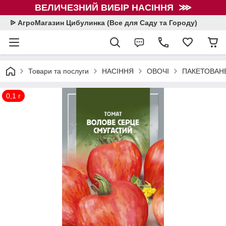
ВЕЛИЧЕЗНИЙ ВИБІР НАСІННЯ ⋙
ᐉ АгроМагазин Цибулинка (Все для Саду та Городу)
Товари та послуги
НАСІННЯ
ОВОЧІ
ПАКЕТОВАНЕ
0,1 г