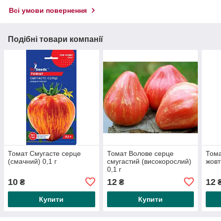
Всі умови повернення
Подібні товари компанії
Томат Смугасте серце
Томат Волове серце
Тома
(смачний) 0,1 г
смугастий (високорослий)
жовт
0,1 г
10
12
12
₴
₴
Купити
Купити