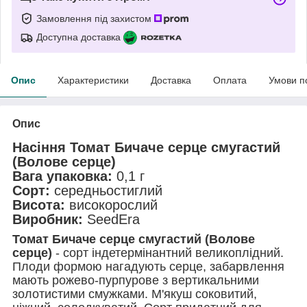
Замовлення під захистом
Доступна доставка
Опис
Характеристики
Доставка
Оплата
Умови п
Опис
Насіння Томат Бичаче серце смугастий
(Волове серце)
Вага упаковка:
0,1 г
Сорт:
середньостиглий
Висота:
високорослий
Виробник:
SeedEra
Томат Бичаче серце смугастий (Волове
серце)
- сорт індетермінантний великоплідний.
Плоди формою нагадують серце, забарвлення
мають рожево-пурпурове з вертикальними
золотистими смужками. М'якуш соковитий,