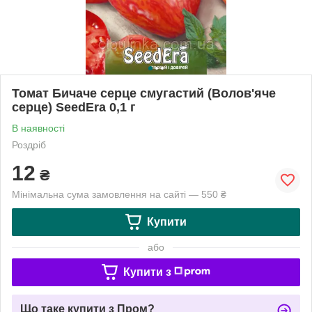
Томат Бичаче серце смугастий (Волов'яче
серце) SeedEra 0,1 г
В наявності
Роздріб
12
₴
Мінімальна сума замовлення на сайті — 550 ₴
Купити
або
Купити з
Що таке купити з Пром?