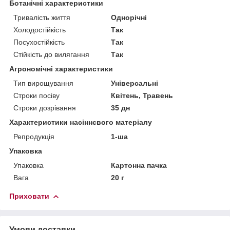
Ботанічні характеристики
Тривалість життя
Однорічні
Холодостійкість
Так
Посухостійкість
Так
Стійкість до вилягання
Так
Агрономічні характеристики
Тип вирощування
Універсальні
Строки посіву
Квітень, Травень
Строки дозрівання
35 дн
Характеристики насіннєвого матеріалу
Репродукція
1-ша
Упаковка
Упаковка
Картонна пачка
Вага
20 г
Приховати
Умови доставки