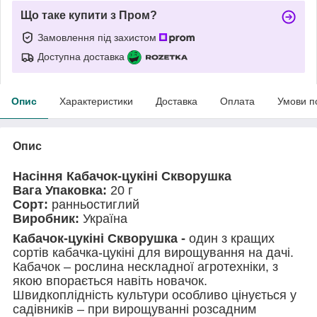
Що таке купити з Пром?
Замовлення під захистом
Доступна доставка
Опис
Характеристики
Доставка
Оплата
Умови п
Опис
Насіння Кабачок-цукіні Скворушка
Вага Упаковка:
20 г
Сорт:
ранньостиглий
Виробник:
Україна
Кабачок-цукіні Скворушка -
один з кращих
сортів кабачка-цукіні для вирощування на дачі.
Кабачок – рослина нескладної агротехніки, з
якою впорається навіть новачок.
Швидкоплідність культури особливо цінується у
садівників – при вирощуванні розсадним