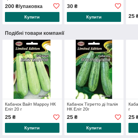
200
30
₴/упаковка
₴
25
Купити
Купити
Подібні товари компанії
Кабачок Вайт Марроу НК
Кабачок Тігретто ді Італія
Каба
Еліт 20 г
НК Еліт 20г
г
25
25
25
₴
₴
Купити
Купити