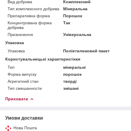
Вид добрива
Комплексний
Тип комплексного добрива
Мінеральна
Препаративна форма
Порошок
Концентрована форма
Так
добрива
Призначення
Універсальна
Упаковка
Упаковка
Поліетиленовий пакет
Користувальницькі характеристики
Тип
мінеральні
Форма випуску
порошок
Агрегатний стан
тверді
Тип смешанности
змішані
Приховати
Умови доставки
Нова Пошта