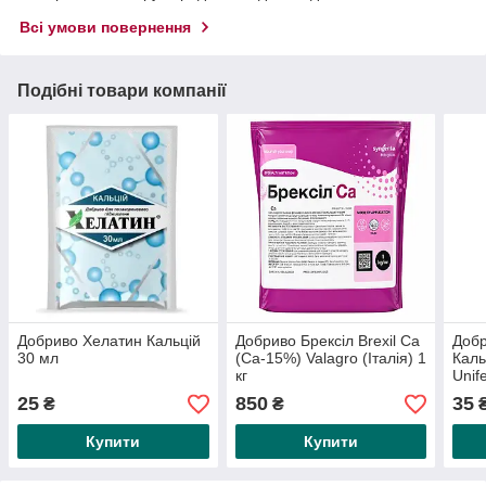
Всі умови повернення
Подібні товари компанії
Добриво Хелатин Кальцій
Добриво Брексіл Brexil Ca
Добр
30 мл
(Ca-15%) Valagro (Італія) 1
Каль
кг
Unif
25
850
35
₴
₴
Купити
Купити