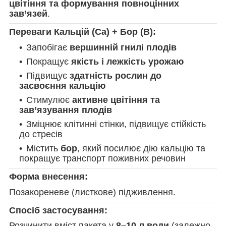
цвітіння та формування повноцінних
зав’язей
.
Переваги Кальцій (Ca) + Бор (B):
Запобігає
вершинній гнилі плодів
Покращує
якість і лежкість урожаю
Підвищує
здатність рослин до
засвоєння кальцію
Стимулює
активне цвітіння та
зав’язування плодів
Зміцнює клітинні стінки, підвищує стійкість
до стресів
Містить
бор
, який посилює дію кальцію та
покращує транспорт поживних речовин
Форма внесення:
Позакореневе (листкове) підживлення.
Спосіб застосування:
Розчинити вміст пакета у
8–10 л води
(залежно