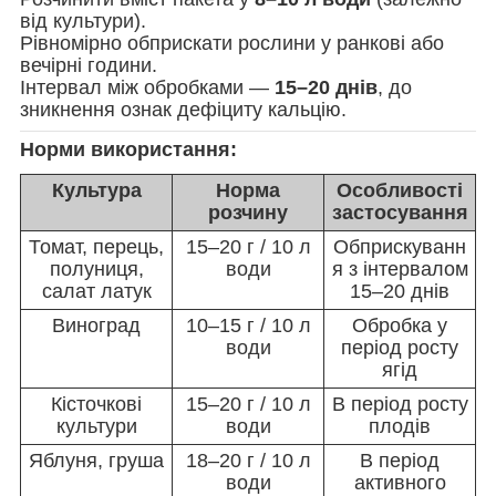
від культури).
Рівномірно обприскати рослини у ранкові або
вечірні години.
Інтервал між обробками —
15–20 днів
, до
зникнення ознак дефіциту кальцію.
Норми використання:
Культура
Норма
Особливості
розчину
застосування
Томат, перець,
15–20 г / 10 л
Обприскуванн
полуниця,
води
я з інтервалом
салат латук
15–20 днів
Виноград
10–15 г / 10 л
Обробка у
води
період росту
ягід
Кісточкові
15–20 г / 10 л
В період росту
культури
води
плодів
Яблуня, груша
18–20 г / 10 л
В період
води
активного