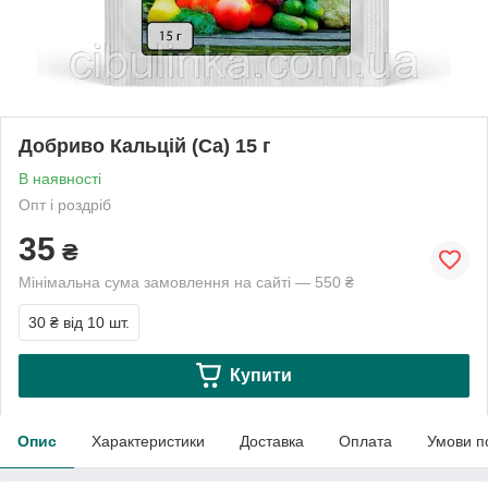
Добриво Кальцій (Ca) 15 г
В наявності
Опт і роздріб
35
₴
Мінімальна сума замовлення на сайті — 550 ₴
30 ₴
від 10 шт.
Купити
Опис
Характеристики
Доставка
Оплата
Умови п