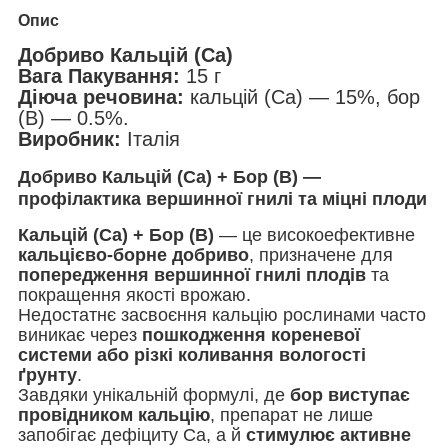
Опис
Добриво Кальцій (Ca)
Вага Пакування:
15 г
Діюча речовина:
кальцій (Ca) — 15%, бор
(B) — 0.5%.
Виробник:
Італія
Добриво Кальцій (Ca) + Бор (B) —
профілактика вершинної гнилі та міцні плоди
Кальцій (Ca) + Бор (B)
— це високоефективне
кальцієво-борне добриво
, призначене для
попередження вершинної гнилі плодів
та
покращення якості врожаю.
Недостатнє засвоєння кальцію рослинами часто
виникає через
пошкодження кореневої
системи або різкі коливання вологості
ґрунту
.
Завдяки унікальній формулі, де
бор виступає
провідником кальцію
, препарат не лише
запобігає дефіциту Ca, а й
стимулює активне