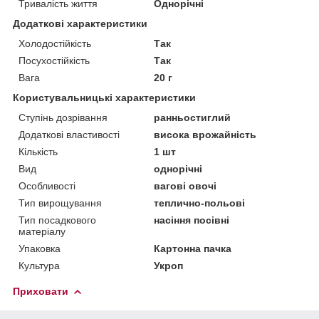
Тривалість життя
Однорічні
Додаткові характеристики
Холодостійкість
Так
Посухостійкість
Так
Вага
20 г
Користувальницькі характеристики
Ступінь дозрівання
ранньостиглий
Додаткові властивості
висока врожайність
Кількість
1 шт
Вид
однорічні
Особливості
вагові овочі
Тип вирощування
теплично-польові
Тип посадкового
насіння посівні
матеріалу
Упаковка
Картонна пачка
Культура
Укроп
Приховати