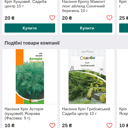
Кріп Кущовий, Садиба
Насіння Кропу Мамонт
Кріп
центр 10 г
лонг айленд Сонячний
г
березень 10 г
20
20
25
₴
₴
Купити
Купити
Подібні товари компанії
Насіння Кріп Асторія
Насіння Кріп Грибовський
Кріп
(кущовий) Яскрава
Садиба центр 10 г
Яскр
(Фасовка: 5 г)
10
25
10
₴
₴