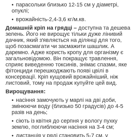
парасольки близько 12-15 см у діаметрі,
опуклі;
врожайність-2,4-3,6 кг/м.кв.
Домашній кріп на грядці –
доступна та дешева
зелень. Його не вирощує тільки дуже лінивий
дачник, який з'являється на ділянці для того,
щоб позасмагати чи засмажити шашлик. А
даремно. Адже користь кропу для організму є
загальновідомою. Він покращує травлення,
сприяє виведенню токсинів, знімає спазми, яке
фітонциди перешкоджають появі цвілі в
консервації. Кріп кущовий врожайніший, ніж
листовий, тому на продаж купуйте цей вид.
Вирощування:
насіння замочують у марлі на дві доби,
змінюючи воду (близько 50 градусів) до 4-5
разів на день;
сіють із квітня до серпня у вологу пухку
землю, поглиблюючи насіння на 3-4 см;
дистанція у ряді становить 5-7 см, у