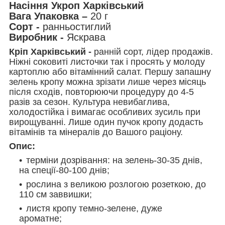
Насіння Укроп Харківський
Вага Упаковка –
20 г
Сорт -
ранньостиглий
Виробник -
Яскрава
Кріп Харківський -
ранній сорт, лідер продажів.
Ніжні соковиті листочки так і просять у молоду
картоплю або вітамінний салат. Першу запашну
зелень кропу можна зрізати лише через місяць
після сходів, повторюючи процедуру до 4-5
разів за сезон. Культура невибаглива,
холодостійка і вимагає особливих зусиль при
вирощуванні. Лише один пучок кропу додасть
вітамінів та мінералів до Вашого раціону.
Опис:
терміни дозрівання: на зелень-30-35 днів,
на спеції-80-100 днів;
рослина з великою розлогою розеткою, до
110 см заввишки;
листя кропу темно-зелене, дуже
ароматне;