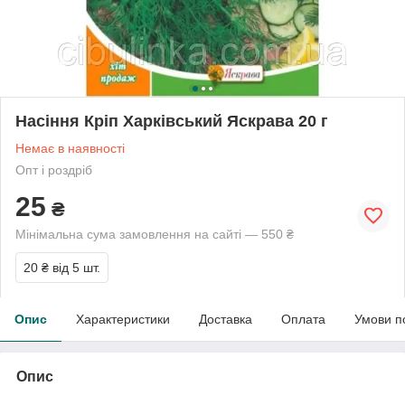
Насіння Кріп Харківський Яскрава 20 г
Немає в наявності
Опт і роздріб
25
₴
Мінімальна сума замовлення на сайті — 550 ₴
20 ₴
від 5 шт.
Опис
Характеристики
Доставка
Оплата
Умови п
Опис