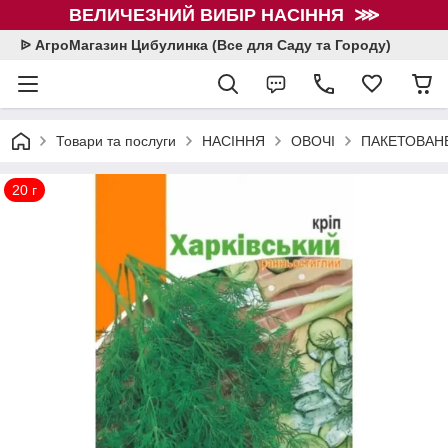
ВЕЛИЧЕЗНИЙ ВИБІР НАСІННЯ ⋙
ᐉ АгроМагазин Цибулинка (Все для Саду та Городу)
Товари та послуги
НАСІННЯ
ОВОЧІ
ПАКЕТОВАНЕ
20 г