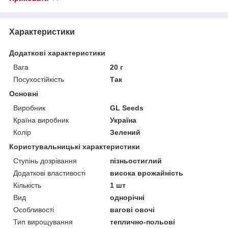
Характеристики
Додаткові характеристики
Вага
20 г
Посухостійкість
Так
Основні
Виробник
GL Seeds
Країна виробник
Україна
Колір
Зелений
Користувальницькі характеристики
Ступінь дозрівання
пізньостиглий
Додаткові властивості
висока врожайність
Кількість
1 шт
Вид
однорічні
Особливості
вагові овочі
Тип вирощування
теплично-польові