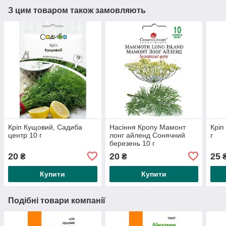
З цим товаром також замовляють
Кріп Кущовий, Садиба
Насіння Кропу Мамонт
Кріп
центр 10 г
лонг айленд Сонячний
г
березень 10 г
20
20
25
₴
₴
Купити
Купити
Подібні товари компанії