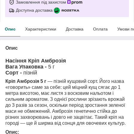
Замовлення під захистом
Доступна доставка
Опис
Характеристики
Доставка
Оплата
Умови п
Опис
Насіння Кріп Амброзія
Вага Упаковка -
5 г
Сорт -
пізній
Кріп Амброзія 5 г
— пізній кущовий сорт. Його назва
«говорить» саме за себе: цей міцний кущ сягає до 1
метра висотою, має листя з восковим нальотом і
сильним ароматом. З однієї рослини зрізають врожай
до 3 разів за сезон, оскільки період зростання зеленої
маси не обмежений. Амброзія генетично стійка до
різних захворювань і довго не зацвітає. Такий кріп на
городі — ще й ширма від сонця для овочевих культур.
Опис: