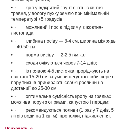
· кріп у відкритий ґрунт сіють із квітня-
травня, у вологу пухку землю при мінімальній
температурі +5 градусів;
· можливий і посів під зиму, з жовтня-
листопада;
· глибина посіву — 3-4 см, ширина міжрядь
— 40-50 см;
· норма висіву — 2-2,5 г/м.кв.;
· сходи очікуються через 7-14 днів;
· із появою 4-5 листочка проріджують на
відстані 15-20 см за умови негустої сівби, через
пару тижнів прибирають слабкі рослини на
дистанції до 25-30 см;
· оптимальна сумісність кропу на грядках
можлива поруч з огірками, капустою і перцем;
· рекомендуються поливи (1 раз у 7 днів, 5
літрів води на 1 кв. м), прополки, підживлення.
Приховати