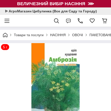
ВЕЛИЧЕЗНИЙ ВИБІР НАСІННЯ ⋙
ᐉ АгроМагазин Цибулинка (Все для Саду та Городу)
Товари та послуги
НАСІННЯ
ОВОЧІ
ПАКЕТОВАНЕ
5 г