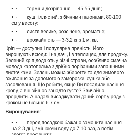
· терміни дозрівання — 45-55 днів;
· кущ гіллястий, з бічними пагонами, 80-100
см у висоту;
· листя велике, розсічене, ароматне;
· врожайність — 3-3,2 кг з 1 м. кв.
Кріп — доступна і популярна пряність. Його
вирощують всюди: і на дачі, і в теплицях, для продажу.
Зелений кріп додають у різні страви, особливо смачна
молода картопелька з дрібно порізаними запашними
листочками. Зелень можна зберегти та для зимового
вживання за допомогою заморозки, сушки або
засолювання. Що робити, якщо Ви посадили насіння
кропу, а він зійшов занадто густо? Звичайно,
прорідити. А надалі висаджувати даний сорт у ряду з
кроком не більше 6-7 см.
Вирощування:
· перед посадкою бажано замочити насіння
на 2-3 дні, змінюючи воду до 7-10 раз, а потім
злегка просушити;