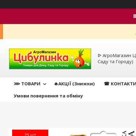
ᐉ АгроМагазин Ц
Саду та Городу)
⋙ ТОВАРИ
🔥АКЦІЇ (Знижки)
☎ КОНТАКТ
Умови повернення та обміну
25 шт