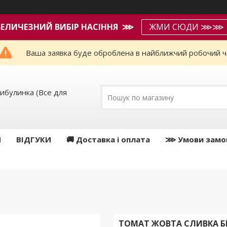
ВЕЛИЧЕЗНИЙ ВИБІР НАСІННЯ ⋙
ЖМИ СЮДИ ⋙⋙
Ваша заявка буде оброблена в найближчий робочий ч
ибулинка (Все для
И
ВІДГУКИ
🚚 Доставка і оплата
⋙ Умови замо
ТОМАТ ЖОВТА СЛИВКА Б