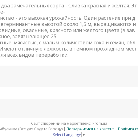
ва замечательных сорта - Сливка красная и желтая. Эт
е-
нство - это высокая урожайность. Один растение при д
ндетерминантные высотой около 1,5 м, выращиваются н
овидные, овальные, красного или желтого цвета (в зав
ожное, завязывающее 25-
тные, мясистые, с малым количеством сока и семян, обл
Имеют отличную лежкость, в темном прохладном мест
ля всех видов переработки.
Сайт створений на маркетплейсі
Prom.ua
АгроМагазин Цибулинка (Все для Саду та Городу) |
Поскаржитися на контент
|
Політика к
Select Language
▼