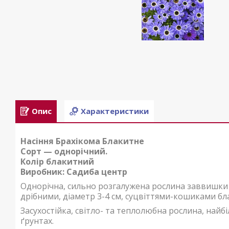
Опис
Характеристики
Насіння Брахікома Блакитне
Сорт — однорічний.
Колір блакитний
Виробник: Садиба центр
Однорічна, сильно розгалужена рослина заввишки 2
дрібними, діаметр 3-4 см, суцвіттями-кошиками бл
Засухостійка, світло- та теплолюбна рослина, найб
ґрунтах.