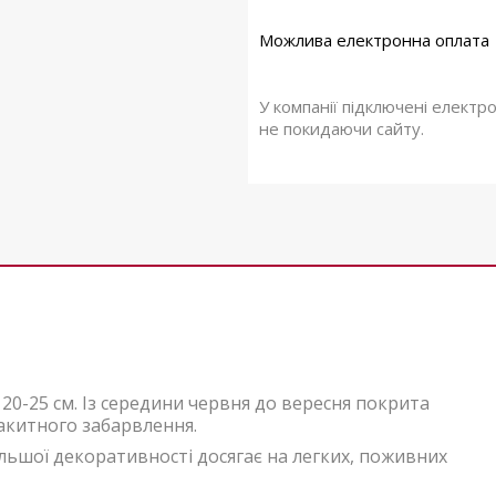
У компанії підключені електр
не покидаючи сайту.
0-25 см. Із середини червня до вересня покрита
акитного забарвлення.
ільшої декоративності досягає на легких, поживних