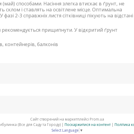
май) способами. Насіння злегка втискає в ґрунт, не
 склом і ставлять на освітлене місце. Оптимальна
У фазі 2-3 справжніх листя сітківниці пікують на відстані
 рекомендується прищипнути. У відкритий ґрунт
, контейнерів, балконів
Сайт створений на маркетплейсі
Prom.ua
АгроМагазин Цибулинка (Все для Саду та Городу) |
Поскаржитися на контент
|
Політика к
Select Language
▼