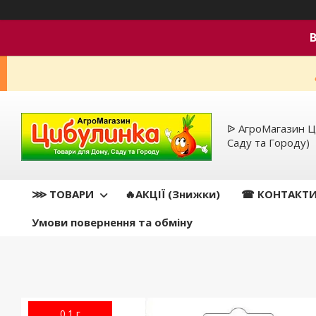
ᐉ АгроМагазин Ц
Саду та Городу)
⋙ ТОВАРИ
🔥АКЦІЇ (Знижки)
☎ КОНТАКТ
Умови повернення та обміну
0.1 г