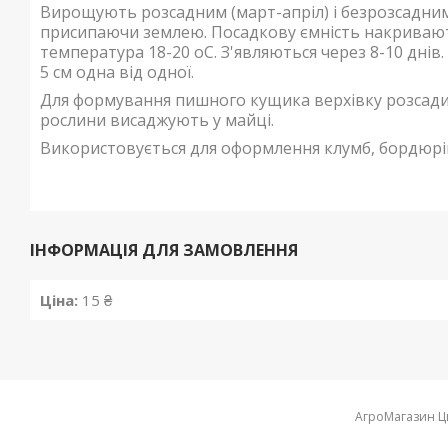
Вирощують розсадним (март-апріл) і безрозсадним (
присипаючи землею. Посадкову ємність накривають
температура 18-20 oС. З'являються через 8-10 днів. 
5 см одна від одної.
Для формування пишного кущика верхівку розсади
рослини висаджують у майці.
Використовується для оформлення клумб, бордюрів
ІНФОРМАЦІЯ ДЛЯ ЗАМОВЛЕННЯ
Ціна:
15 ₴