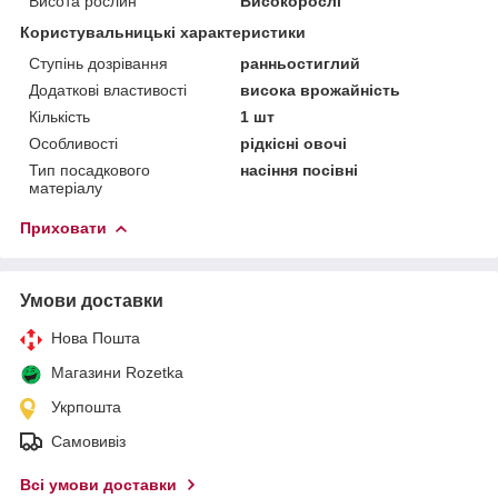
Висота рослин
Високорослі
Користувальницькі характеристики
Ступінь дозрівання
ранньостиглий
Додаткові властивості
висока врожайність
Кількість
1 шт
Особливості
рідкісні овочі
Тип посадкового
насіння посівні
матеріалу
Приховати
Умови доставки
Нова Пошта
Магазини Rozetka
Укрпошта
Самовивіз
Всі умови доставки