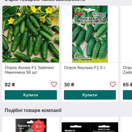
Огірок Анніка F1 Satimex/
Огірок Анулька F1 5 г
Огір
Німеччина 50 шт
Zade
82
30
65
₴
₴
Купити
Купити
Подібні товари компанії