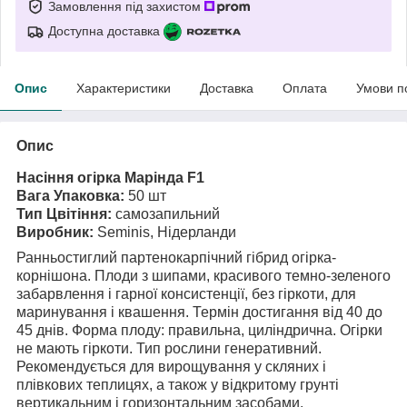
Замовлення під захистом
Доступна доставка
Опис
Характеристики
Доставка
Оплата
Умови п
Опис
Насіння огірка Марінда F1
Вага Упаковка:
50 шт
Тип Цвітіння:
самозапильний
Виробник:
Seminis, Нідерланди
Ранньостиглий партенокарпічний гібрид огірка-
корнішона. Плоди з шипами, красивого темно-зеленого
забарвлення і гарної консистенції, без гіркоти, для
маринування і квашення. Термін достигання від 40 до
45 днів. Форма плоду: правильна, циліндрична. Огірки
не мають гіркоти. Тип рослини генеративний.
Рекомендується для вирощування у скляних і
плівкових теплицях, а також у відкритому грунті
вертикальним і горизонтальним засобами.